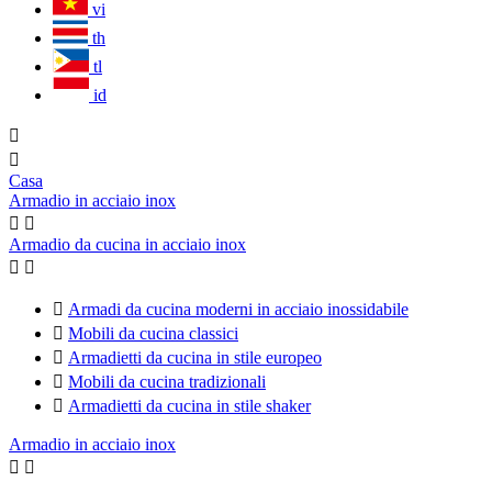
vi
th
tl
id


Casa
Armadio in acciaio inox


Armadio da cucina in acciaio inox



Armadi da cucina moderni in acciaio inossidabile

Mobili da cucina classici

Armadietti da cucina in stile europeo

Mobili da cucina tradizionali

Armadietti da cucina in stile shaker
Armadio in acciaio inox

