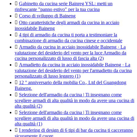

Gabinetto da cucina serie Bainreg YSL: metti un
rinfrescante "panno estivo" per la tua cucina

Corso di sviluppo di Baineng

Otto caratteristiche degli armadi da cucina in acciaio
inossidabile Baineng

4 tipi di armadio da cucina ti porta a testimoniare la
combinazione di armadio da cucina cinese e occidentale

Armadio da cucina in acciaio inossidabile Baineng · La
valutazione del desiderio del vento per la luce Armadio da
cucina personalizzato di lusso di fascia alta (2)

Armadietto da cucina in acciaio inossidabile Baineng · La
valutazione del desiderio del vento per l'armadietto da cucina
personalizzato di lusso leggero (1)

12 ° anniversario della mobilia Co., Ltd del Guangdong
Baineng.

Selezione dell'armadio da cucina | Ti insegnano come
scegliere armadi di alta qualità in modo da avere una cucina di
alta qualità (2)

Selezione dell'armadio da cucina | Ti insegnano come
scegliere armadi di alta qualità in modo da avere una cucina di
alta qualità (1)

I rendering di design di 6 tipi di bar da cucina ti cacceranno
sicuramente il cuore