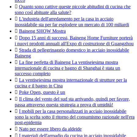
tocco

Quanto sono cattive queste piccole abitudini di cucina che
sono così abituate alla salute?

L'industria dell'arredamento per la casa in acciaio
inossidabile sta per far esplodere un mercato di 100 miliardi

Baineng SHOW Mostra

Dopo 15 anni di successi, Baineng Home Furniture porterà
i nuovi prodotti annuali all'Expo di costruzione di Guangzhou

Strada di pellegrinaggio domestico in acciaio inossidabile
Baineng

La fine perfetta di Baineng La ventiseiesima mostra
internazionale di cucina e bagno di Shanghai è stata un
successo completo

La ventiseiesima mostra internazionale di strutture per la
cucina e il bagno in Cina

Poke Open, questo è un

Il clima del vento del sud sta arrivando, quindi per favore,
passa attraverso questa strategia a prova di umidità!

I mobili per la casa personalizzati in acciaio inossidabile
sono la scelta sotto il ritorno del consumismo razionale nell'era
post-epidemia

Nato per essere libero da aldeide

I materiali dell'armadio da cucina in acciaio inossidabile