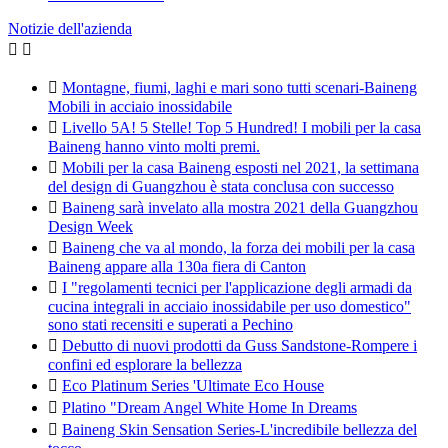
Notizie dell'azienda



Montagne, fiumi, laghi e mari sono tutti scenari-Baineng
Mobili in acciaio inossidabile

Livello 5A! 5 Stelle! Top 5 Hundred! I mobili per la casa
Baineng hanno vinto molti premi.

Mobili per la casa Baineng esposti nel 2021, la settimana
del design di Guangzhou è stata conclusa con successo

Baineng sarà invelato alla mostra 2021 della Guangzhou
Design Week

Baineng che va al mondo, la forza dei mobili per la casa
Baineng appare alla 130a fiera di Canton

I "regolamenti tecnici per l'applicazione degli armadi da
cucina integrali in acciaio inossidabile per uso domestico"
sono stati recensiti e superati a Pechino

Debutto di nuovi prodotti da Guss Sandstone-Rompere i
confini ed esplorare la bellezza

Eco Platinum Series 'Ultimate Eco House

Platino "Dream Angel White Home In Dreams

Baineng Skin Sensation Series-L'incredibile bellezza del