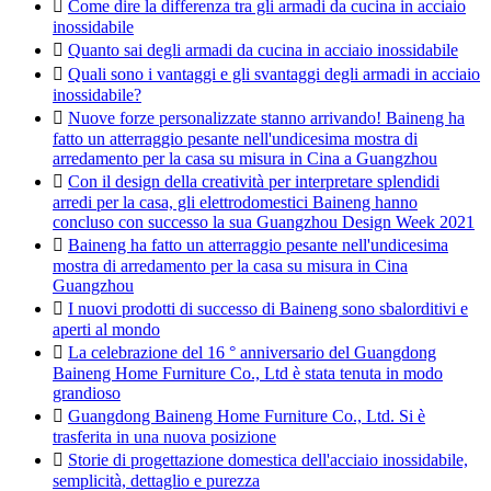

Come dire la differenza tra gli armadi da cucina in acciaio
inossidabile

Quanto sai degli armadi da cucina in acciaio inossidabile

Quali sono i vantaggi e gli svantaggi degli armadi in acciaio
inossidabile?

Nuove forze personalizzate stanno arrivando! Baineng ha
fatto un atterraggio pesante nell'undicesima mostra di
arredamento per la casa su misura in Cina a Guangzhou

Con il design della creatività per interpretare splendidi
arredi per la casa, gli elettrodomestici Baineng hanno
concluso con successo la sua Guangzhou Design Week 2021

Baineng ha fatto un atterraggio pesante nell'undicesima
mostra di arredamento per la casa su misura in Cina
Guangzhou

I nuovi prodotti di successo di Baineng sono sbalorditivi e
aperti al mondo

La celebrazione del 16 ° anniversario del Guangdong
Baineng Home Furniture Co., Ltd è stata tenuta in modo
grandioso

Guangdong Baineng Home Furniture Co., Ltd. Si è
trasferita in una nuova posizione

Storie di progettazione domestica dell'acciaio inossidabile,
semplicità, dettaglio e purezza