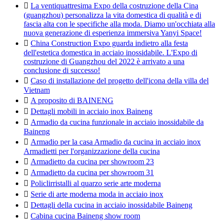

La ventiquattresima Expo della costruzione della Cina
(guangzhou) personalizza la vita domestica di qualità e di
fascia alta con le specifiche alla moda. Diamo un'occhiata alla
nuova generazione di esperienza immersiva Yanyi Space!

China Construction Expo guarda indietro alla festa
dell'estetica domestica in acciaio inossidabile. L'Expo di
costruzione di Guangzhou del 2022 è arrivato a una
conclusione di successo!

Caso di installazione del progetto dell'icona della villa del
Vietnam

A proposito di BAINENG

Dettagli mobili in acciaio inox Baineng

Armadio da cucina funzionale in acciaio inossidabile da
Baineng

Armadio per la casa Armadio da cucina in acciaio inox
Armadietti per l'organizzazione della cucina

Armadietto da cucina per showroom 23

Armadietto da cucina per showroom 31

Policlirristalli al quarzo serie arte moderna

Serie di arte moderna moda in acciaio inox

Dettagli della cucina in acciaio inossidabile Baineng

Cabina cucina Baineng show room