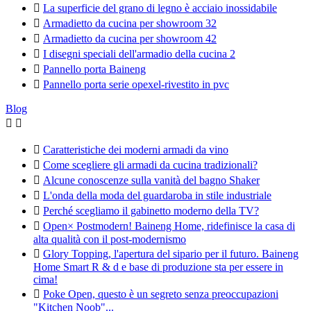

La superficie del grano di legno è acciaio inossidabile

Armadietto da cucina per showroom 32

Armadietto da cucina per showroom 42

I disegni speciali dell'armadio della cucina 2

Pannello porta Baineng

Pannello porta serie opexel-rivestito in pvc
Blog



Caratteristiche dei moderni armadi da vino

Come scegliere gli armadi da cucina tradizionali?

Alcune conoscenze sulla vanità del bagno Shaker

L'onda della moda del guardaroba in stile industriale

Perché scegliamo il gabinetto moderno della TV?

Open× Postmodern! Baineng Home, ridefinisce la casa di
alta qualità con il post-modernismo

Glory Topping, l'apertura del sipario per il futuro. Baineng
Home Smart R & d e base di produzione sta per essere in
cima!

Poke Open, questo è un segreto senza preoccupazioni
"Kitchen Noob"...