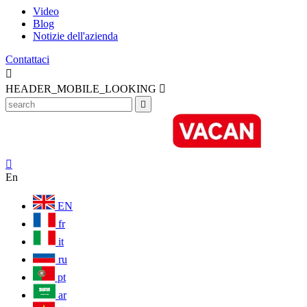
Video
Blog
Notizie dell'azienda
Contattaci

HEADER_MOBILE_LOOKING



En
EN
fr
it
ru
pt
ar