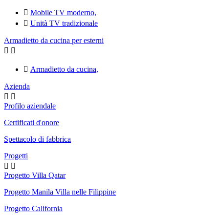

Mobile TV moderno,

Unità TV tradizionale
Armadietto da cucina per esterni



Armadietto da cucina,
Azienda


Profilo aziendale
Certificati d'onore
Spettacolo di fabbrica
Progetti


Progetto Villa Qatar
Progetto Manila Villa nelle Filippine
Progetto California