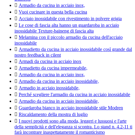

Armadio da cucina in acciaio inox,

Vuoi cucinare in questa bella cucina

Acciaio inossidabile con rivestimento in polvere grigia

Le cose di fascia alta hanno un guardaroba in acciaio
inossidabile Texture-baineng di fascia alta

Melamina con il piccolo armadio da cucina dell'acciaio
inossidabile

Armadietto da cucina in acciaio inossidabile così grande dal
nostro feedback in cilent

Armadi da cucina in acciaio inox

Armadietto da cucina impermeabile,

Armadio da cucina in acciaio inox,

Armadio da cucina in acciaio inossidabile,

Armadio in acciaio inossidabile,

Perché scegliere l'armadio da cucina in acciaio inossidabile

Armadio da cucina in acciaio inossidabile,

Guardaroba bianco in acciaio inossidabile stile Modren

Riscaldamento della mostra di luglio

I nuovi prodotti sono alla moda, leggeri e lussuosi e l'arte
della semplicità e dell'eleganza si scontra. Lo stand n. 4.2-11 ti
farà incontrare inaspettatamente il romanticismo