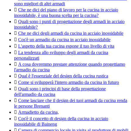
sono migliori di altri armadi

Che ne dici del piano di lavoro per la cucina in acciaio
inossidabile, è una buona scelta per la cucina?

Quali sono i punti di progettazione degli armadi in acciaio
inossidabile?

Che ne dici degli armadi da cucina in acciaio inossidabile

Cos'è un armadio da cucina in acciaio inossidabile

L'aspetto della tua cucina espone il tuo livello di vita

La tendenza allo sviluppo degli armadi da cucina
personalizzati

A cosa dovremmo prestare attenzione quando progettiamo
l'armadio da cucina

Qual è l'essenziale del design della cucina rustica

Come si svilupperà l'intero armadio da cucina in futuro

Quali sono i principi di base della progettazione
dell'armadio da cucina

Come lasciare che il design dei tuoi armadi da cucina renda
le persone Brenanti

Armadietto da cucina,

Cos'è il concetto di design della cucina in acciaio
inossidabile di Baineng

Camera di commercio locale in visita al produttore di mobili