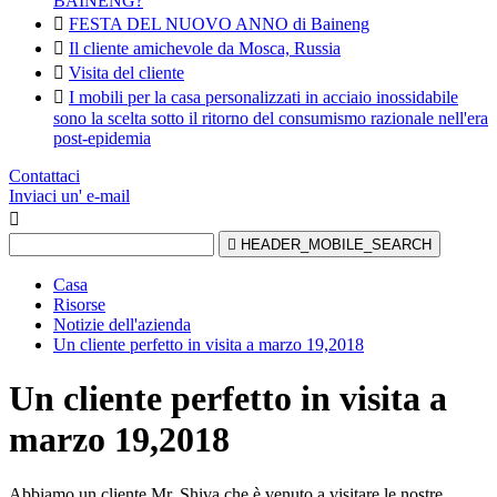
BAINENG?

FESTA DEL NUOVO ANNO di Baineng

Il cliente amichevole da Mosca, Russia

Visita del cliente

I mobili per la casa personalizzati in acciaio inossidabile
sono la scelta sotto il ritorno del consumismo razionale nell'era
post-epidemia
Contattaci
Inviaci un' e-mail


HEADER_MOBILE_SEARCH
Casa
Risorse
Notizie dell'azienda
Un cliente perfetto in visita a marzo 19,2018
Un cliente perfetto in visita a
marzo 19,2018
Abbiamo un cliente Mr. Shiva che è venuto a visitare le nostre