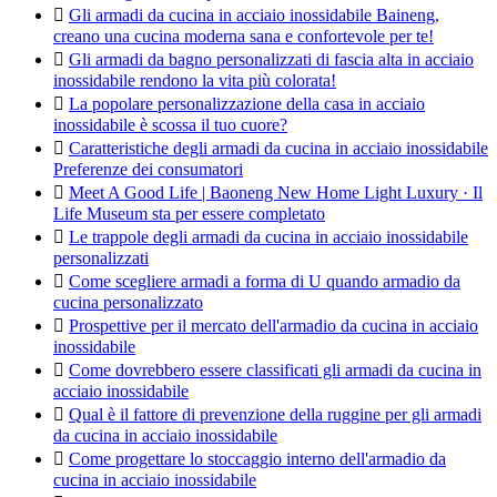

Gli armadi da cucina in acciaio inossidabile Baineng,
creano una cucina moderna sana e confortevole per te!

Gli armadi da bagno personalizzati di fascia alta in acciaio
inossidabile rendono la vita più colorata!

La popolare personalizzazione della casa in acciaio
inossidabile è scossa il tuo cuore?

Caratteristiche degli armadi da cucina in acciaio inossidabile
Preferenze dei consumatori

Meet A Good Life | Baoneng New Home Light Luxury · Il
Life Museum sta per essere completato

Le trappole degli armadi da cucina in acciaio inossidabile
personalizzati

Come scegliere armadi a forma di U quando armadio da
cucina personalizzato

Prospettive per il mercato dell'armadio da cucina in acciaio
inossidabile

Come dovrebbero essere classificati gli armadi da cucina in
acciaio inossidabile

Qual è il fattore di prevenzione della ruggine per gli armadi
da cucina in acciaio inossidabile

Come progettare lo stoccaggio interno dell'armadio da
cucina in acciaio inossidabile