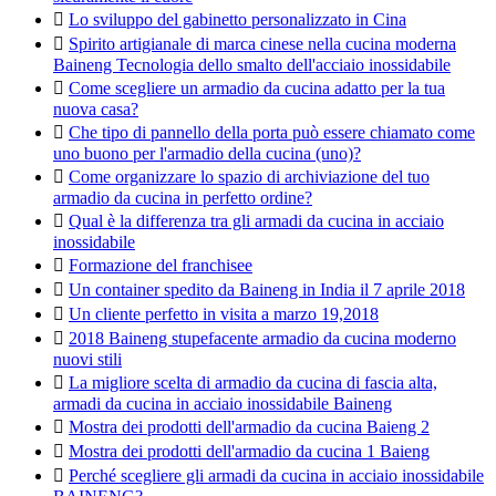

Lo sviluppo del gabinetto personalizzato in Cina

Spirito artigianale di marca cinese nella cucina moderna
Baineng Tecnologia dello smalto dell'acciaio inossidabile

Come scegliere un armadio da cucina adatto per la tua
nuova casa?

Che tipo di pannello della porta può essere chiamato come
uno buono per l'armadio della cucina (uno)?

Come organizzare lo spazio di archiviazione del tuo
armadio da cucina in perfetto ordine?

Qual è la differenza tra gli armadi da cucina in acciaio
inossidabile

Formazione del franchisee

Un container spedito da Baineng in India il 7 aprile 2018

Un cliente perfetto in visita a marzo 19,2018

2018 Baineng stupefacente armadio da cucina moderno
nuovi stili

La migliore scelta di armadio da cucina di fascia alta,
armadi da cucina in acciaio inossidabile Baineng

Mostra dei prodotti dell'armadio da cucina Baieng 2

Mostra dei prodotti dell'armadio da cucina 1 Baieng

Perché scegliere gli armadi da cucina in acciaio inossidabile