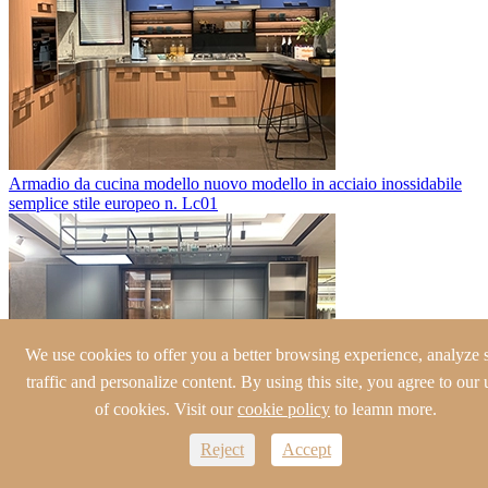
Armadio da cucina modello nuovo modello in acciaio inossidabile
semplice stile europeo n. Lc01
We use cookies to offer you a better browsing experience, analyze s
traffic and personalize content. By using this site, you agree to our 
of cookies. Visit our
cookie policy
to leamn more.
Reject
Accept