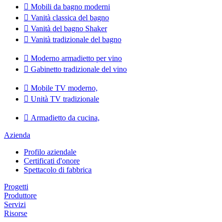

Mobili da bagno moderni

Vanità classica del bagno

Vanità del bagno Shaker

Vanità tradizionale del bagno

Moderno armadietto per vino

Gabinetto tradizionale del vino

Mobile TV moderno,

Unità TV tradizionale

Armadietto da cucina,
Azienda
Profilo aziendale
Certificati d'onore
Spettacolo di fabbrica
Progetti
Produttore
Servizi
Risorse