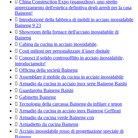

China Construction Expo (guangzhou), uno stretto
apprezzamento dell'estetica definitiva degli arredi per la casa
Baineng!

Introduzione della fabbrica di mobili in acciaio inossidabile
Baineng 9 23

Showroom della fornace dell'acciaio inossidabile di
Baineng

Cabina da cucina in acciaio inossidabile,

Costi milioni per personalizzare il laser digitale

Conosci il solido controsoffitto in acciaio inossidabile,
introduciamolo!

Officina della società Baineng

Assemblare il mobile da cucina in acciaio inossidabile

Armadio da cucina in acciaio inox serie Baineng Baishi

Guardaroba Baineng Baishi

Gabinetto Baineng

Tecnologia della carcassa Baineng da infilare e tenon

Armadio da cucina in acciaio inox Baineng Geffirati

Armadio da cucina verde Baineng con

Armadietto da cucina Baineng

Acciaio inossidabile rosso di progettazione speciale di
Baineng