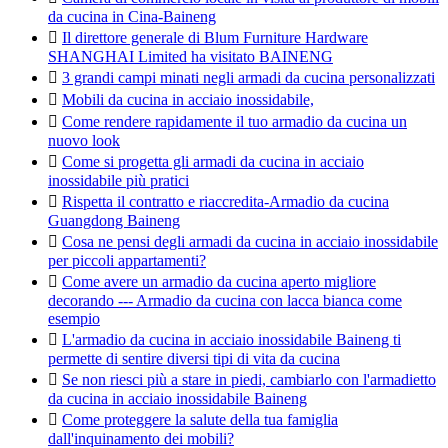
da cucina in Cina-Baineng

Il direttore generale di Blum Furniture Hardware
SHANGHAI Limited ha visitato BAINENG

3 grandi campi minati negli armadi da cucina personalizzati

Mobili da cucina in acciaio inossidabile,

Come rendere rapidamente il tuo armadio da cucina un
nuovo look

Come si progetta gli armadi da cucina in acciaio
inossidabile più pratici

Rispetta il contratto e riaccredita-Armadio da cucina
Guangdong Baineng

Cosa ne pensi degli armadi da cucina in acciaio inossidabile
per piccoli appartamenti?

Come avere un armadio da cucina aperto migliore
decorando --- Armadio da cucina con lacca bianca come
esempio

L'armadio da cucina in acciaio inossidabile Baineng ti
permette di sentire diversi tipi di vita da cucina

Se non riesci più a stare in piedi, cambiarlo con l'armadietto
da cucina in acciaio inossidabile Baineng

Come proteggere la salute della tua famiglia
dall'inquinamento dei mobili?