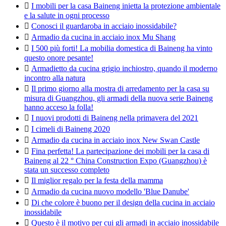

I mobili per la casa Baineng inietta la protezione ambientale
e la salute in ogni processo

Conosci il guardaroba in acciaio inossidabile?

Armadio da cucina in acciaio inox Mu Shang

I 500 più forti! La mobilia domestica di Baineng ha vinto
questo onore pesante!

Armadietto da cucina grigio inchiostro, quando il moderno
incontro alla natura

Il primo giorno alla mostra di arredamento per la casa su
misura di Guangzhou, gli armadi della nuova serie Baineng
hanno acceso la folla!

I nuovi prodotti di Baineng nella primavera del 2021

I cimeli di Baineng 2020

Armadio da cucina in acciaio inox New Swan Castle

Fina perfetta! La partecipazione dei mobili per la casa di
Baineng al 22 ° China Construction Expo (Guangzhou) è
stata un successo completo

Il miglior regalo per la festa della mamma

Armadio da cucina nuovo modello 'Blue Danube'

Di che colore è buono per il design della cucina in acciaio
inossidabile

Questo è il motivo per cui gli armadi in acciaio inossidabile