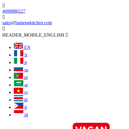

4008880227

sales@bainengkitchen.com

HEADER_MOBILE_ENGLISH

EN
fr
it
ru
pt
ar
vi
th
tl
id