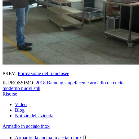
PREV:
Formazione del franchisee
IL PROSSIMO:
2018 Baineng stupefacente armadio da cucina
moderno nuovi stili
Risorse
Video
Blog
Notizie dell'azienda
Armadio in acciaio inox
Armadio da cucina in acciaio inox
