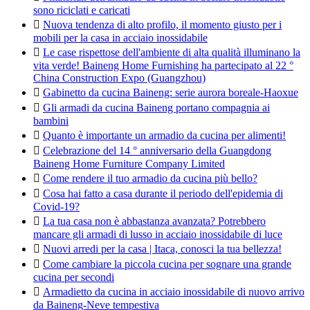
sono riciclati e caricati

Nuova tendenza di alto profilo, il momento giusto per i
mobili per la casa in acciaio inossidabile

Le case rispettose dell'ambiente di alta qualità illuminano la
vita verde! Baineng Home Furnishing ha partecipato al 22 °
China Construction Expo (Guangzhou)

Gabinetto da cucina Baineng: serie aurora boreale-Haoxue

Gli armadi da cucina Baineng portano compagnia ai
bambini

Quanto è importante un armadio da cucina per alimenti!

Celebrazione del 14 ° anniversario della Guangdong
Baineng Home Furniture Company Limited

Come rendere il tuo armadio da cucina più bello?

Cosa hai fatto a casa durante il periodo dell'epidemia di
Covid-19?

La tua casa non è abbastanza avanzata? Potrebbero
mancare gli armadi di lusso in acciaio inossidabile di luce

Nuovi arredi per la casa | Itaca, conosci la tua bellezza!

Come cambiare la piccola cucina per sognare una grande
cucina per secondi

Armadietto da cucina in acciaio inossidabile di nuovo arrivo
da Baineng-Neve tempestiva