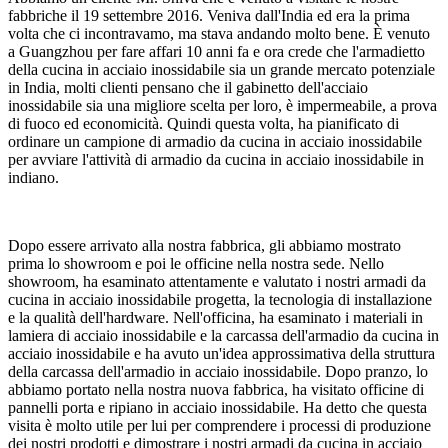
fabbriche il 19 settembre 2016. Veniva dall'India ed era la prima
volta che ci incontravamo, ma stava andando molto bene. È venuto
a Guangzhou per fare affari 10 anni fa e ora crede che l'armadietto
della cucina in acciaio inossidabile sia un grande mercato potenziale
in India, molti clienti pensano che il gabinetto dell'acciaio
inossidabile sia una migliore scelta per loro, è impermeabile, a prova
di fuoco ed economicità. Quindi questa volta, ha pianificato di
ordinare un campione di armadio da cucina in acciaio inossidabile
per avviare l'attività di armadio da cucina in acciaio inossidabile in
indiano.
Dopo essere arrivato alla nostra fabbrica, gli abbiamo mostrato
prima lo showroom e poi le officine nella nostra sede. Nello
showroom, ha esaminato attentamente e valutato i nostri armadi da
cucina in acciaio inossidabile progetta, la tecnologia di installazione
e la qualità dell'hardware. Nell'officina, ha esaminato i materiali in
lamiera di acciaio inossidabile e la carcassa dell'armadio da cucina in
acciaio inossidabile e ha avuto un'idea approssimativa della struttura
della carcassa dell'armadio in acciaio inossidabile. Dopo pranzo, lo
abbiamo portato nella nostra nuova fabbrica, ha visitato officine di
pannelli porta e ripiano in acciaio inossidabile. Ha detto che questa
visita è molto utile per lui per comprendere i processi di produzione
dei nostri prodotti e dimostrare i nostri armadi da cucina in acciaio