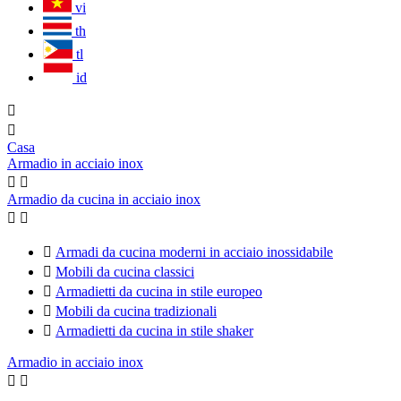
vi
th
tl
id


Casa
Armadio in acciaio inox


Armadio da cucina in acciaio inox



Armadi da cucina moderni in acciaio inossidabile

Mobili da cucina classici

Armadietti da cucina in stile europeo

Mobili da cucina tradizionali

Armadietti da cucina in stile shaker
Armadio in acciaio inox

