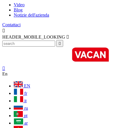
Video
Blog
Notizie dell'azienda
Contattaci

HEADER_MOBILE_LOOKING



En
EN
fr
it
ru
pt
ar