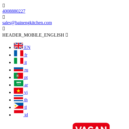

4008880227

sales@bainengkitchen.com

HEADER_MOBILE_ENGLISH

EN
fr
it
ru
pt
ar
vi
th
tl
id