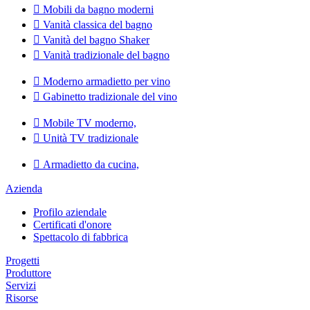

Mobili da bagno moderni

Vanità classica del bagno

Vanità del bagno Shaker

Vanità tradizionale del bagno

Moderno armadietto per vino

Gabinetto tradizionale del vino

Mobile TV moderno,

Unità TV tradizionale

Armadietto da cucina,
Azienda
Profilo aziendale
Certificati d'onore
Spettacolo di fabbrica
Progetti
Produttore
Servizi
Risorse