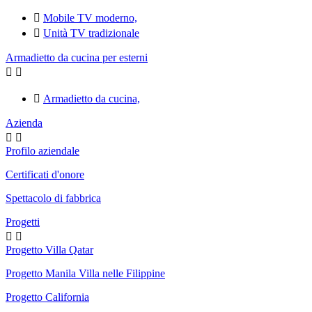

Mobile TV moderno,

Unità TV tradizionale
Armadietto da cucina per esterni



Armadietto da cucina,
Azienda


Profilo aziendale
Certificati d'onore
Spettacolo di fabbrica
Progetti


Progetto Villa Qatar
Progetto Manila Villa nelle Filippine
Progetto California