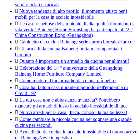
sono riciclati e caricati

Nuova tendenza di alto profilo, il momento giusto per i
mobili per la casa in acciaio inossidabile

Le case rispettose dell'ambiente di alta qualità illuminano la
vita verde! Baineng Home Furnishing ha partecipato al 22 °
China Construction Expo (Guangzhou)

Gabinetto da cucina Baineng: serie aurora boreale-Haoxue

Gli armadi da cucina Baineng portano compagnia ai
bambini

Quanto è importante un armadio da cucina per alimenti!

Celebrazione del 14 ° anniversario della Guangdong
Baineng Home Furniture Company Limited

Come rendere il tuo armadio da cucina più bello?

Cosa hai fatto a casa durante il periodo dell'epidemia di
Covid-19?

La tua casa non è abbastanza avanzata? Potrebbero
mancare gli armadi di lusso in acciaio inossidabile di luce

Nuovi arredi per la casa | Itaca, conosci la tua bellezza!

Come cambiare la piccola cucina per sognare una grande
cucina per secondi

Armadietto da cucina in acciaio inossidabile di nuovo arrivo
da Baineng-Neve tempestiva