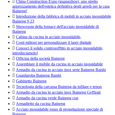

China Construction Expo (guangzhou), uno stretto
apprezzamento dell'estetica definitiva degli arredi per la casa
Baineng!

Introduzione della fabbrica di mobili in acciaio inossidabile
Baineng 9 23

Showroom della fornace dell'acciaio inossidabile di
Baineng

Cabina da cucina in acciaio inossidabile,

Costi milioni per personalizzare il laser digitale

Conosci il solido controsoffitto in acciaio inossidabile,
introduciamolo!

Officina della società Baineng

Assemblare il mobile da cucina in acciaio inossidabile

Armadio da cucina in acciaio inox serie Baineng Baishi

Guardaroba Baineng Baishi

Gabinetto Baineng

Tecnologia della carcassa Baineng da infilare e tenon

Armadio da cucina in acciaio inox Baineng Geffirati

Armadio da cucina verde Baineng con

Armadietto da cucina Baineng

Acciaio inossidabile rosso di progettazione speciale di
Baineng