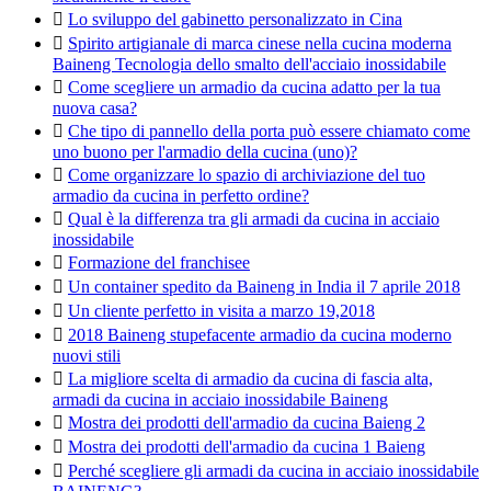

Lo sviluppo del gabinetto personalizzato in Cina

Spirito artigianale di marca cinese nella cucina moderna
Baineng Tecnologia dello smalto dell'acciaio inossidabile

Come scegliere un armadio da cucina adatto per la tua
nuova casa?

Che tipo di pannello della porta può essere chiamato come
uno buono per l'armadio della cucina (uno)?

Come organizzare lo spazio di archiviazione del tuo
armadio da cucina in perfetto ordine?

Qual è la differenza tra gli armadi da cucina in acciaio
inossidabile

Formazione del franchisee

Un container spedito da Baineng in India il 7 aprile 2018

Un cliente perfetto in visita a marzo 19,2018

2018 Baineng stupefacente armadio da cucina moderno
nuovi stili

La migliore scelta di armadio da cucina di fascia alta,
armadi da cucina in acciaio inossidabile Baineng

Mostra dei prodotti dell'armadio da cucina Baieng 2

Mostra dei prodotti dell'armadio da cucina 1 Baieng

Perché scegliere gli armadi da cucina in acciaio inossidabile