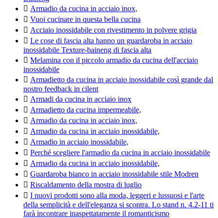

Armadio da cucina in acciaio inox,

Vuoi cucinare in questa bella cucina

Acciaio inossidabile con rivestimento in polvere grigia

Le cose di fascia alta hanno un guardaroba in acciaio
inossidabile Texture-baineng di fascia alta

Melamina con il piccolo armadio da cucina dell'acciaio
inossidabile

Armadietto da cucina in acciaio inossidabile così grande dal
nostro feedback in cilent

Armadi da cucina in acciaio inox

Armadietto da cucina impermeabile,

Armadio da cucina in acciaio inox,

Armadio da cucina in acciaio inossidabile,

Armadio in acciaio inossidabile,

Perché scegliere l'armadio da cucina in acciaio inossidabile

Armadio da cucina in acciaio inossidabile,

Guardaroba bianco in acciaio inossidabile stile Modren

Riscaldamento della mostra di luglio

I nuovi prodotti sono alla moda, leggeri e lussuosi e l'arte
della semplicità e dell'eleganza si scontra. Lo stand n. 4.2-11 ti
farà incontrare inaspettatamente il romanticismo