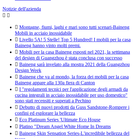
Notizie dell'azienda



Montagne, fiumi, laghi e mari sono tutti scenari-Baineng
Mobili in acciaio inossidabile

Livello 5A! 5 Stelle! Top 5 Hundred! I mobili per la casa
Baineng hanno vinto molti premi.

Mobili per la casa Baineng esposti nel 2021, la settimana
del design di Guangzhou è stata conclusa con successo

Baineng sarà invelato alla mostra 2021 della Guangzhou
Design Week

Baineng che va al mondo, la forza dei mobili per la casa
Baineng appare alla 130a fiera di Canton

I "regolamenti tecnici per l'applicazione degli armadi da
cucina integrali in acciaio inossidabile per uso domestico"
sono stati recensiti e superati a Pechino

Debutto di nuovi prodotti da Guss Sandstone-Rompere i
confini ed esplorare la bellezza

Eco Platinum Series 'Ultimate Eco House

Platino "Dream Angel White Home In Dreams

Baineng Skin Sensation Series-L'incredibile bellezza del