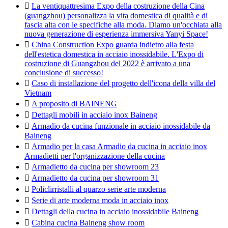

La ventiquattresima Expo della costruzione della Cina
(guangzhou) personalizza la vita domestica di qualità e di
fascia alta con le specifiche alla moda. Diamo un'occhiata alla
nuova generazione di esperienza immersiva Yanyi Space!

China Construction Expo guarda indietro alla festa
dell'estetica domestica in acciaio inossidabile. L'Expo di
costruzione di Guangzhou del 2022 è arrivato a una
conclusione di successo!

Caso di installazione del progetto dell'icona della villa del
Vietnam

A proposito di BAINENG

Dettagli mobili in acciaio inox Baineng

Armadio da cucina funzionale in acciaio inossidabile da
Baineng

Armadio per la casa Armadio da cucina in acciaio inox
Armadietti per l'organizzazione della cucina

Armadietto da cucina per showroom 23

Armadietto da cucina per showroom 31

Policlirristalli al quarzo serie arte moderna

Serie di arte moderna moda in acciaio inox

Dettagli della cucina in acciaio inossidabile Baineng

Cabina cucina Baineng show room