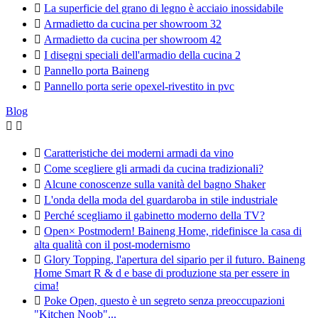

La superficie del grano di legno è acciaio inossidabile

Armadietto da cucina per showroom 32

Armadietto da cucina per showroom 42

I disegni speciali dell'armadio della cucina 2

Pannello porta Baineng

Pannello porta serie opexel-rivestito in pvc
Blog



Caratteristiche dei moderni armadi da vino

Come scegliere gli armadi da cucina tradizionali?

Alcune conoscenze sulla vanità del bagno Shaker

L'onda della moda del guardaroba in stile industriale

Perché scegliamo il gabinetto moderno della TV?

Open× Postmodern! Baineng Home, ridefinisce la casa di
alta qualità con il post-modernismo

Glory Topping, l'apertura del sipario per il futuro. Baineng
Home Smart R & d e base di produzione sta per essere in
cima!

Poke Open, questo è un segreto senza preoccupazioni
"Kitchen Noob"...