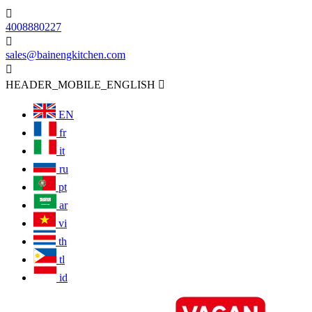

4008880227

sales@bainengkitchen.com

HEADER_MOBILE_ENGLISH

EN
fr
it
ru
pt
ar
vi
th
tl
id