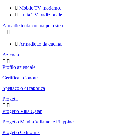

Mobile TV moderno,

Unità TV tradizionale
Armadietto da cucina per esterni



Armadietto da cucina,
Azienda


Profilo aziendale
Certificati d'onore
Spettacolo di fabbrica
Progetti


Progetto Villa Qatar
Progetto Manila Villa nelle Filippine
Progetto California