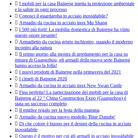

I mobili per la casa Baineng inietta la protezione ambientale
e la salute in ogni processo

Conosci il guardaroba in acciaio inossidabile?

Armadio da cucina in acciaio inox Mu Shang

I 500 più forti! La mobilia domestica di Baineng ha vinto
questo onore pesante!

Armadietto da cucina grigio inchiostro, quando il moderno
incontro alla natura

Il primo giorno alla mostra di arredamento per la casa su
misura di Guangzhou, gli armadi della nuova serie Baineng
hanno acceso la folla!

I nuovi prodotti di Baineng nella primavera del 2021

I cimeli di Baineng 2020

Armadio da cucina in acciaio inox New Swan Castle

Fina perfetta! La partecipazione dei mobili per la casa di
Baineng al 22 ° China Construction Expo (Guangzhou) è
stata un successo completo

Il miglior regalo per la festa della mamma

Armadio da cucina nuovo modello 'Blue Danube'

Di che colore è buono per il design della cucina in acciaio
inossidabile

Questo è il motivo per cui gli armadi in acciaio inossidabile