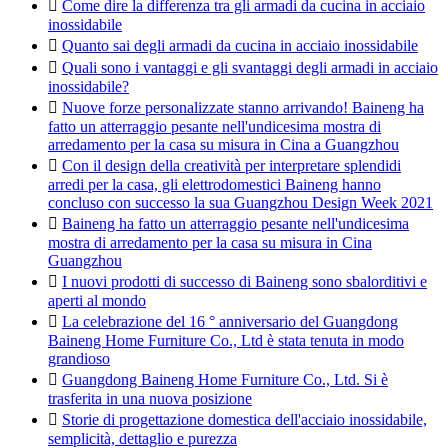

Come dire la differenza tra gli armadi da cucina in acciaio
inossidabile

Quanto sai degli armadi da cucina in acciaio inossidabile

Quali sono i vantaggi e gli svantaggi degli armadi in acciaio
inossidabile?

Nuove forze personalizzate stanno arrivando! Baineng ha
fatto un atterraggio pesante nell'undicesima mostra di
arredamento per la casa su misura in Cina a Guangzhou

Con il design della creatività per interpretare splendidi
arredi per la casa, gli elettrodomestici Baineng hanno
concluso con successo la sua Guangzhou Design Week 2021

Baineng ha fatto un atterraggio pesante nell'undicesima
mostra di arredamento per la casa su misura in Cina
Guangzhou

I nuovi prodotti di successo di Baineng sono sbalorditivi e
aperti al mondo

La celebrazione del 16 ° anniversario del Guangdong
Baineng Home Furniture Co., Ltd è stata tenuta in modo
grandioso

Guangdong Baineng Home Furniture Co., Ltd. Si è
trasferita in una nuova posizione

Storie di progettazione domestica dell'acciaio inossidabile,
semplicità, dettaglio e purezza