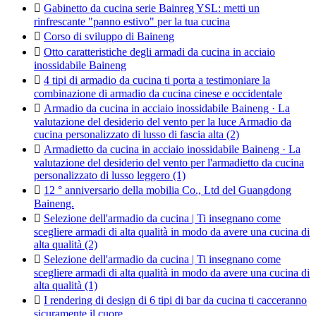

Gabinetto da cucina serie Bainreg YSL: metti un
rinfrescante "panno estivo" per la tua cucina

Corso di sviluppo di Baineng

Otto caratteristiche degli armadi da cucina in acciaio
inossidabile Baineng

4 tipi di armadio da cucina ti porta a testimoniare la
combinazione di armadio da cucina cinese e occidentale

Armadio da cucina in acciaio inossidabile Baineng · La
valutazione del desiderio del vento per la luce Armadio da
cucina personalizzato di lusso di fascia alta (2)

Armadietto da cucina in acciaio inossidabile Baineng · La
valutazione del desiderio del vento per l'armadietto da cucina
personalizzato di lusso leggero (1)

12 ° anniversario della mobilia Co., Ltd del Guangdong
Baineng.

Selezione dell'armadio da cucina | Ti insegnano come
scegliere armadi di alta qualità in modo da avere una cucina di
alta qualità (2)

Selezione dell'armadio da cucina | Ti insegnano come
scegliere armadi di alta qualità in modo da avere una cucina di
alta qualità (1)

I rendering di design di 6 tipi di bar da cucina ti cacceranno
sicuramente il cuore