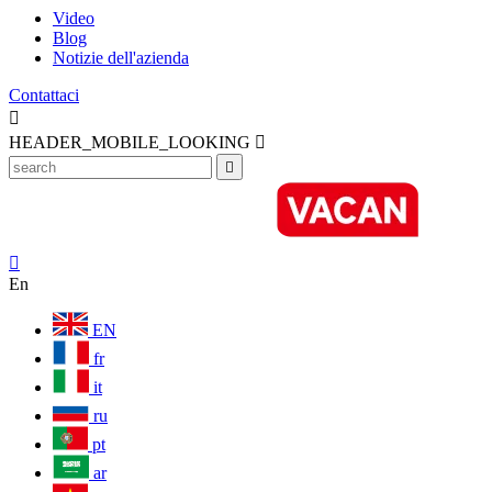
Video
Blog
Notizie dell'azienda
Contattaci

HEADER_MOBILE_LOOKING



En
EN
fr
it
ru
pt
ar