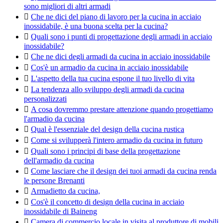
sono migliori di altri armadi

Che ne dici del piano di lavoro per la cucina in acciaio
inossidabile, è una buona scelta per la cucina?

Quali sono i punti di progettazione degli armadi in acciaio
inossidabile?

Che ne dici degli armadi da cucina in acciaio inossidabile

Cos'è un armadio da cucina in acciaio inossidabile

L'aspetto della tua cucina espone il tuo livello di vita

La tendenza allo sviluppo degli armadi da cucina
personalizzati

A cosa dovremmo prestare attenzione quando progettiamo
l'armadio da cucina

Qual è l'essenziale del design della cucina rustica

Come si svilupperà l'intero armadio da cucina in futuro

Quali sono i principi di base della progettazione
dell'armadio da cucina

Come lasciare che il design dei tuoi armadi da cucina renda
le persone Brenanti

Armadietto da cucina,

Cos'è il concetto di design della cucina in acciaio
inossidabile di Baineng

Camera di commercio locale in visita al produttore di mobili