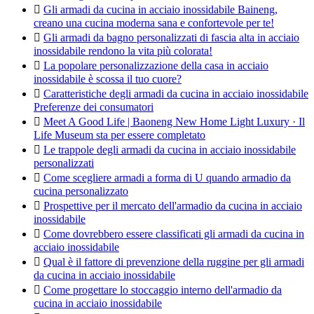

Gli armadi da cucina in acciaio inossidabile Baineng,
creano una cucina moderna sana e confortevole per te!

Gli armadi da bagno personalizzati di fascia alta in acciaio
inossidabile rendono la vita più colorata!

La popolare personalizzazione della casa in acciaio
inossidabile è scossa il tuo cuore?

Caratteristiche degli armadi da cucina in acciaio inossidabile
Preferenze dei consumatori

Meet A Good Life | Baoneng New Home Light Luxury · Il
Life Museum sta per essere completato

Le trappole degli armadi da cucina in acciaio inossidabile
personalizzati

Come scegliere armadi a forma di U quando armadio da
cucina personalizzato

Prospettive per il mercato dell'armadio da cucina in acciaio
inossidabile

Come dovrebbero essere classificati gli armadi da cucina in
acciaio inossidabile

Qual è il fattore di prevenzione della ruggine per gli armadi
da cucina in acciaio inossidabile

Come progettare lo stoccaggio interno dell'armadio da
cucina in acciaio inossidabile