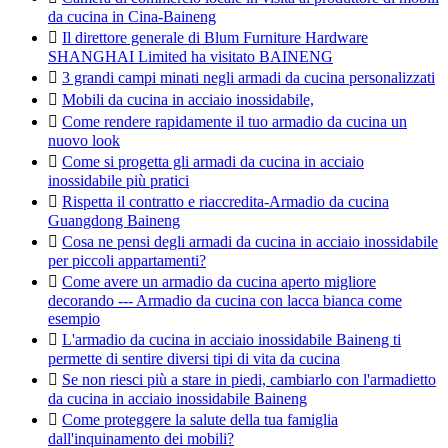
da cucina in Cina-Baineng

Il direttore generale di Blum Furniture Hardware
SHANGHAI Limited ha visitato BAINENG

3 grandi campi minati negli armadi da cucina personalizzati

Mobili da cucina in acciaio inossidabile,

Come rendere rapidamente il tuo armadio da cucina un
nuovo look

Come si progetta gli armadi da cucina in acciaio
inossidabile più pratici

Rispetta il contratto e riaccredita-Armadio da cucina
Guangdong Baineng

Cosa ne pensi degli armadi da cucina in acciaio inossidabile
per piccoli appartamenti?

Come avere un armadio da cucina aperto migliore
decorando --- Armadio da cucina con lacca bianca come
esempio

L'armadio da cucina in acciaio inossidabile Baineng ti
permette di sentire diversi tipi di vita da cucina

Se non riesci più a stare in piedi, cambiarlo con l'armadietto
da cucina in acciaio inossidabile Baineng

Come proteggere la salute della tua famiglia
dall'inquinamento dei mobili?