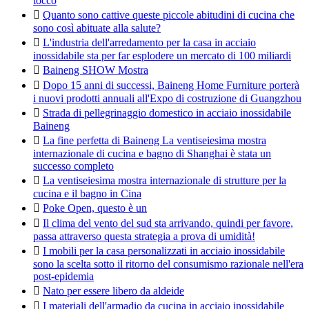
tocco

Quanto sono cattive queste piccole abitudini di cucina che
sono così abituate alla salute?

L'industria dell'arredamento per la casa in acciaio
inossidabile sta per far esplodere un mercato di 100 miliardi

Baineng SHOW Mostra

Dopo 15 anni di successi, Baineng Home Furniture porterà
i nuovi prodotti annuali all'Expo di costruzione di Guangzhou

Strada di pellegrinaggio domestico in acciaio inossidabile
Baineng

La fine perfetta di Baineng La ventiseiesima mostra
internazionale di cucina e bagno di Shanghai è stata un
successo completo

La ventiseiesima mostra internazionale di strutture per la
cucina e il bagno in Cina

Poke Open, questo è un

Il clima del vento del sud sta arrivando, quindi per favore,
passa attraverso questa strategia a prova di umidità!

I mobili per la casa personalizzati in acciaio inossidabile
sono la scelta sotto il ritorno del consumismo razionale nell'era
post-epidemia

Nato per essere libero da aldeide

I materiali dell'armadio da cucina in acciaio inossidabile