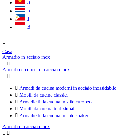
vi
th
tl
id


Casa
Armadio in acciaio inox


Armadio da cucina in acciaio inox



Armadi da cucina moderni in acciaio inossidabile

Mobili da cucina classici

Armadietti da cucina in stile europeo

Mobili da cucina tradizionali

Armadietti da cucina in stile shaker
Armadio in acciaio inox

