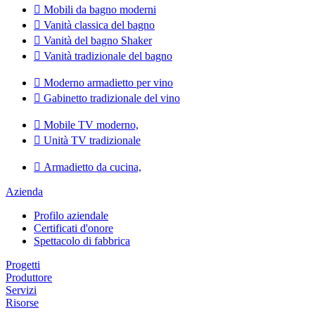

Mobili da bagno moderni

Vanità classica del bagno

Vanità del bagno Shaker

Vanità tradizionale del bagno

Moderno armadietto per vino

Gabinetto tradizionale del vino

Mobile TV moderno,

Unità TV tradizionale

Armadietto da cucina,
Azienda
Profilo aziendale
Certificati d'onore
Spettacolo di fabbrica
Progetti
Produttore
Servizi
Risorse