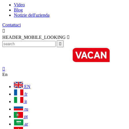
Video
Blog
Notizie dell'azienda
Contattaci

HEADER_MOBILE_LOOKING



En
EN
fr
it
ru
pt
ar