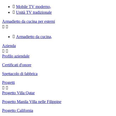

Mobile TV moderno,

Unità TV tradizionale
Armadietto da cucina per esterni



Armadietto da cucina,
Azienda


Profilo aziendale
Certificati d'onore
Spettacolo di fabbrica
Progetti


Progetto Villa Qatar
Progetto Manila Villa nelle Filippine
Progetto California