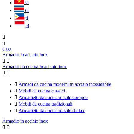
vi
th
tl
id


Casa
Armadio in acciaio inox


Armadio da cucina in acciaio inox



Armadi da cucina moderni in acciaio inossidabile

Mobili da cucina classici

Armadietti da cucina in stile europeo

Mobili da cucina tradizionali

Armadietti da cucina in stile shaker
Armadio in acciaio inox

