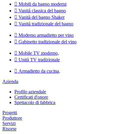

Mobili da bagno moderni

Vanità classica del bagno

Vanità del bagno Shaker

Vanità tradizionale del bagno

Moderno armadietto per vino

Gabinetto tradizionale del vino

Mobile TV moderno,

Unità TV tradizionale

Armadietto da cucina,
Azienda
Profilo aziendale
Certificati d'onore
Spettacolo di fabbrica
Progetti
Produttore
Servizi
Risorse