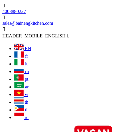

4008880227

sales@bainengkitchen.com

HEADER_MOBILE_ENGLISH

EN
fr
it
ru
pt
ar
vi
th
tl
id