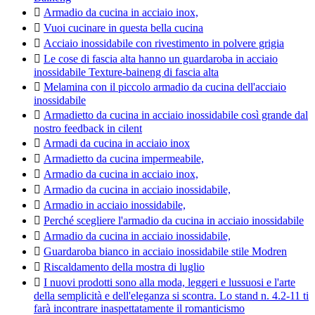

Armadio da cucina in acciaio inox,

Vuoi cucinare in questa bella cucina

Acciaio inossidabile con rivestimento in polvere grigia

Le cose di fascia alta hanno un guardaroba in acciaio
inossidabile Texture-baineng di fascia alta

Melamina con il piccolo armadio da cucina dell'acciaio
inossidabile

Armadietto da cucina in acciaio inossidabile così grande dal
nostro feedback in cilent

Armadi da cucina in acciaio inox

Armadietto da cucina impermeabile,

Armadio da cucina in acciaio inox,

Armadio da cucina in acciaio inossidabile,

Armadio in acciaio inossidabile,

Perché scegliere l'armadio da cucina in acciaio inossidabile

Armadio da cucina in acciaio inossidabile,

Guardaroba bianco in acciaio inossidabile stile Modren

Riscaldamento della mostra di luglio

I nuovi prodotti sono alla moda, leggeri e lussuosi e l'arte
della semplicità e dell'eleganza si scontra. Lo stand n. 4.2-11 ti
farà incontrare inaspettatamente il romanticismo