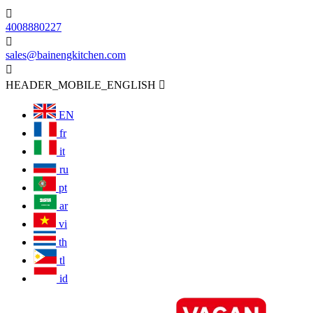

4008880227

sales@bainengkitchen.com

HEADER_MOBILE_ENGLISH

EN
fr
it
ru
pt
ar
vi
th
tl
id