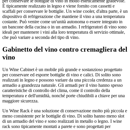
per conservare le bottiglie di vino in modo esteticamente gradevole.
È tipicamente realizzato in legno e viene fornito con cassetti e
scaffali per conservare le bottiglie. Un wine cooler, d'altra parte, è un
dispositivo di refrigerazione che mantiene il vino a una temperatura
costante. Può venire come un'unità autonoma o essere integrato in
un bancone della cucina o in un armadio. I refrigeratori di vino sono
ideali per mantenere i vini alla loro temperatura di servizio ottimale,
che può variare a seconda del tipo di vino.
Gabinetto del vino contro cremagliera del
vino
Un Wine Cabinet è un mobile più grande e sostanzioso progettato
per conservare ed esporre bottiglie di vino e calici. Di solito sono
realizzati in legno e possono variare da una piccola credenza a un
armadio a grandezza naturale. Gli armadi per il vino hanno spesso
caratteristiche di controllo del clima, come il controllo della
temperatura e dell'umidità, nonché porte chiudibili a chiave per una
maggiore sicurezza.
Un Wine Rack è una soluzione di conservazione molto più piccola e
meno consistente per le bottiglie di vino. Di solito hanno meno slot
di un armadio del vino e sono realizzati in metallo o legno. I wine
rack sono tipicamente montati a parete e sono progettati per