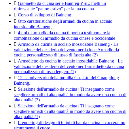

Gabinetto da cucina serie Bainreg YSL: metti un
rinfrescante "panno estivo" per la tua cucina

Corso di sviluppo di Baineng

Otto caratteristiche degli armadi da cucina in acciaio
inossidabile Baineng

4 tipi di armadio da cucina ti porta a testimoniare la
combinazione di armadio da cucina cinese e occidentale

Armadio da cucina in acciaio inossidabile Baineng · La
valutazione del desiderio del vento per la luce Armadio da
cucina personalizzato di lusso di fascia alta (2)

Armadietto da cucina in acciaio inossidabile Baineng · La
valutazione del desiderio del vento per l'armadietto da cucina
personalizzato di lusso leggero (1)

12 ° anniversario della mobilia Co., Ltd del Guangdong
Baineng.

Selezione dell'armadio da cucina | Ti insegnano come
scegliere armadi di alta qualità in modo da avere una cucina di
alta qualità (2)

Selezione dell'armadio da cucina | Ti insegnano come
scegliere armadi di alta qualità in modo da avere una cucina di
alta qualità (1)

I rendering di design di 6 tipi di bar da cucina ti cacceranno
sicuramente il cuore