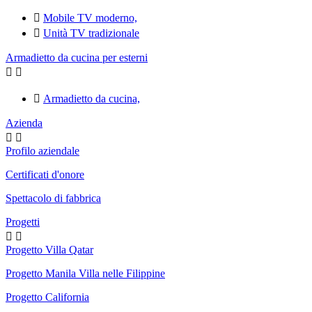

Mobile TV moderno,

Unità TV tradizionale
Armadietto da cucina per esterni



Armadietto da cucina,
Azienda


Profilo aziendale
Certificati d'onore
Spettacolo di fabbrica
Progetti


Progetto Villa Qatar
Progetto Manila Villa nelle Filippine
Progetto California