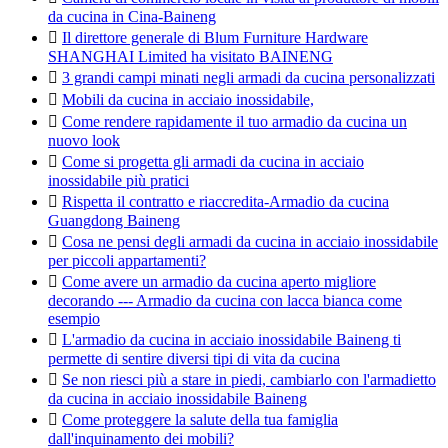
da cucina in Cina-Baineng

Il direttore generale di Blum Furniture Hardware
SHANGHAI Limited ha visitato BAINENG

3 grandi campi minati negli armadi da cucina personalizzati

Mobili da cucina in acciaio inossidabile,

Come rendere rapidamente il tuo armadio da cucina un
nuovo look

Come si progetta gli armadi da cucina in acciaio
inossidabile più pratici

Rispetta il contratto e riaccredita-Armadio da cucina
Guangdong Baineng

Cosa ne pensi degli armadi da cucina in acciaio inossidabile
per piccoli appartamenti?

Come avere un armadio da cucina aperto migliore
decorando --- Armadio da cucina con lacca bianca come
esempio

L'armadio da cucina in acciaio inossidabile Baineng ti
permette di sentire diversi tipi di vita da cucina

Se non riesci più a stare in piedi, cambiarlo con l'armadietto
da cucina in acciaio inossidabile Baineng

Come proteggere la salute della tua famiglia
dall'inquinamento dei mobili?