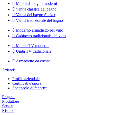

Mobili da bagno moderni

Vanità classica del bagno

Vanità del bagno Shaker

Vanità tradizionale del bagno

Moderno armadietto per vino

Gabinetto tradizionale del vino

Mobile TV moderno,

Unità TV tradizionale

Armadietto da cucina,
Azienda
Profilo aziendale
Certificati d'onore
Spettacolo di fabbrica
Progetti
Produttore
Servizi
Risorse