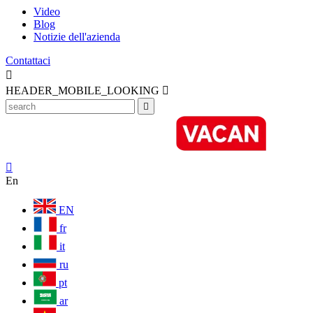
Video
Blog
Notizie dell'azienda
Contattaci

HEADER_MOBILE_LOOKING



En
EN
fr
it
ru
pt
ar