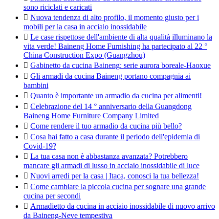
sono riciclati e caricati

Nuova tendenza di alto profilo, il momento giusto per i
mobili per la casa in acciaio inossidabile

Le case rispettose dell'ambiente di alta qualità illuminano la
vita verde! Baineng Home Furnishing ha partecipato al 22 °
China Construction Expo (Guangzhou)

Gabinetto da cucina Baineng: serie aurora boreale-Haoxue

Gli armadi da cucina Baineng portano compagnia ai
bambini

Quanto è importante un armadio da cucina per alimenti!

Celebrazione del 14 ° anniversario della Guangdong
Baineng Home Furniture Company Limited

Come rendere il tuo armadio da cucina più bello?

Cosa hai fatto a casa durante il periodo dell'epidemia di
Covid-19?

La tua casa non è abbastanza avanzata? Potrebbero
mancare gli armadi di lusso in acciaio inossidabile di luce

Nuovi arredi per la casa | Itaca, conosci la tua bellezza!

Come cambiare la piccola cucina per sognare una grande
cucina per secondi

Armadietto da cucina in acciaio inossidabile di nuovo arrivo
da Baineng-Neve tempestiva