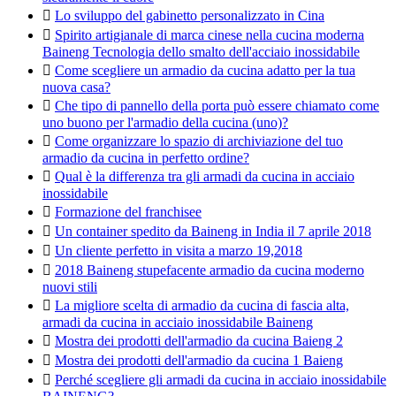

Lo sviluppo del gabinetto personalizzato in Cina

Spirito artigianale di marca cinese nella cucina moderna
Baineng Tecnologia dello smalto dell'acciaio inossidabile

Come scegliere un armadio da cucina adatto per la tua
nuova casa?

Che tipo di pannello della porta può essere chiamato come
uno buono per l'armadio della cucina (uno)?

Come organizzare lo spazio di archiviazione del tuo
armadio da cucina in perfetto ordine?

Qual è la differenza tra gli armadi da cucina in acciaio
inossidabile

Formazione del franchisee

Un container spedito da Baineng in India il 7 aprile 2018

Un cliente perfetto in visita a marzo 19,2018

2018 Baineng stupefacente armadio da cucina moderno
nuovi stili

La migliore scelta di armadio da cucina di fascia alta,
armadi da cucina in acciaio inossidabile Baineng

Mostra dei prodotti dell'armadio da cucina Baieng 2

Mostra dei prodotti dell'armadio da cucina 1 Baieng

Perché scegliere gli armadi da cucina in acciaio inossidabile