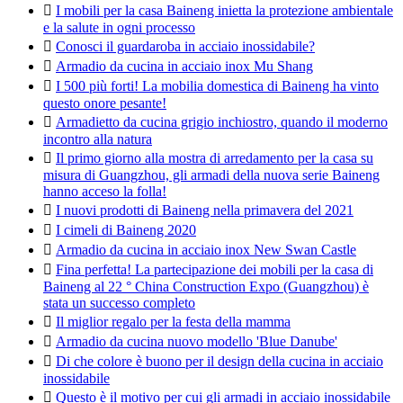

I mobili per la casa Baineng inietta la protezione ambientale
e la salute in ogni processo

Conosci il guardaroba in acciaio inossidabile?

Armadio da cucina in acciaio inox Mu Shang

I 500 più forti! La mobilia domestica di Baineng ha vinto
questo onore pesante!

Armadietto da cucina grigio inchiostro, quando il moderno
incontro alla natura

Il primo giorno alla mostra di arredamento per la casa su
misura di Guangzhou, gli armadi della nuova serie Baineng
hanno acceso la folla!

I nuovi prodotti di Baineng nella primavera del 2021

I cimeli di Baineng 2020

Armadio da cucina in acciaio inox New Swan Castle

Fina perfetta! La partecipazione dei mobili per la casa di
Baineng al 22 ° China Construction Expo (Guangzhou) è
stata un successo completo

Il miglior regalo per la festa della mamma

Armadio da cucina nuovo modello 'Blue Danube'

Di che colore è buono per il design della cucina in acciaio
inossidabile

Questo è il motivo per cui gli armadi in acciaio inossidabile