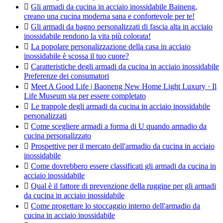

Gli armadi da cucina in acciaio inossidabile Baineng,
creano una cucina moderna sana e confortevole per te!

Gli armadi da bagno personalizzati di fascia alta in acciaio
inossidabile rendono la vita più colorata!

La popolare personalizzazione della casa in acciaio
inossidabile è scossa il tuo cuore?

Caratteristiche degli armadi da cucina in acciaio inossidabile
Preferenze dei consumatori

Meet A Good Life | Baoneng New Home Light Luxury · Il
Life Museum sta per essere completato

Le trappole degli armadi da cucina in acciaio inossidabile
personalizzati

Come scegliere armadi a forma di U quando armadio da
cucina personalizzato

Prospettive per il mercato dell'armadio da cucina in acciaio
inossidabile

Come dovrebbero essere classificati gli armadi da cucina in
acciaio inossidabile

Qual è il fattore di prevenzione della ruggine per gli armadi
da cucina in acciaio inossidabile

Come progettare lo stoccaggio interno dell'armadio da
cucina in acciaio inossidabile