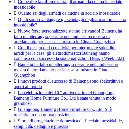

Come dire la differenza tra gli armadi da cucina in acciaio
inossidabile

Quanto sai degli armadi da cucina in acciaio inossidabile

Quali sono i vantaggi e gli svantaggi degli armadi in acciaio
inossidabile?

Nuove forze personalizzate stanno arrivando! Baineng ha
fatto un atterraggio pesante nell'undicesima mostra di
arredamento per la casa su misura in Cina a Guangzhou

Con il design della creatività per interpretare splendidi
arredi per la casa, gli elettrodomestici Baineng hanno
concluso con successo la sua Guangzhou Design Week 2021

Baineng ha fatto un atterraggio pesante nell'undicesima
mostra di arredamento per la casa su misura in Cina
Guangzhou

I nuovi prodotti di successo di Baineng sono sbalorditivi e
aperti al mondo

La celebrazione del 16 ° anniversario del Guangdong
Baineng Home Furniture Co., Ltd è stata tenuta in modo
grandioso

Guangdong Baineng Home Furniture Co., Ltd. Si è
trasferita in una nuova posizione

Storie di progettazione domestica dell'acciaio inossidabile,
semplicità, dettaglio e purezza