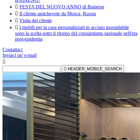
BAINENG?

FESTA DEL NUOVO ANNO di Baineng

Il cliente amichevole da Mosca, Russia

Visita del cliente

I mobili per la casa personalizzati in acciaio inossidabile
sono la scelta sotto il ritorno del consumismo razionale nell'era
post-epidemia
Contattaci
Inviaci un' e-mail


HEADER_MOBILE_SEARCH