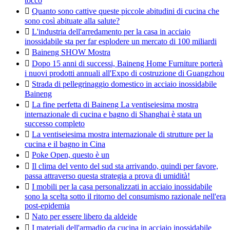
tocco

Quanto sono cattive queste piccole abitudini di cucina che
sono così abituate alla salute?

L'industria dell'arredamento per la casa in acciaio
inossidabile sta per far esplodere un mercato di 100 miliardi

Baineng SHOW Mostra

Dopo 15 anni di successi, Baineng Home Furniture porterà
i nuovi prodotti annuali all'Expo di costruzione di Guangzhou

Strada di pellegrinaggio domestico in acciaio inossidabile
Baineng

La fine perfetta di Baineng La ventiseiesima mostra
internazionale di cucina e bagno di Shanghai è stata un
successo completo

La ventiseiesima mostra internazionale di strutture per la
cucina e il bagno in Cina

Poke Open, questo è un

Il clima del vento del sud sta arrivando, quindi per favore,
passa attraverso questa strategia a prova di umidità!

I mobili per la casa personalizzati in acciaio inossidabile
sono la scelta sotto il ritorno del consumismo razionale nell'era
post-epidemia

Nato per essere libero da aldeide

I materiali dell'armadio da cucina in acciaio inossidabile