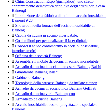

China Construction Expo (guangzhou), uno stretto
apprezzamento dell'estetica definitiva degli arredi per la casa
Baineng!

Introduzione della fabbrica di mobili in acciaio inossidabile
Baineng 9 23

Showroom della fornace dell'acciaio inossidabile di
Baineng

Cabina da cucina in acciaio inossidabile,

Costi milioni per personalizzare il laser digitale

Conosci il solido controsoffitto in acciaio inossidabile,
introduciamolo!

Officina della società Baineng

Assemblare il mobile da cucina in acciaio inossidabile

Armadio da cucina in acciaio inox serie Baineng Baishi

Guardaroba Baineng Baishi

Gabinetto Baineng

Tecnologia della carcassa Baineng da infilare e tenon

Armadio da cucina in acciaio inox Baineng Geffirati

Armadio da cucina verde Baineng con

Armadietto da cucina Baineng

Acciaio inossidabile rosso di progettazione speciale di
Baineng