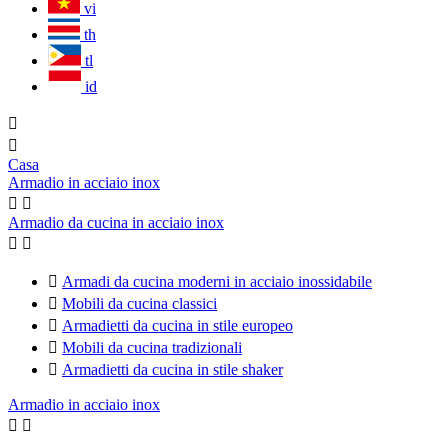
vi
th
tl
id


Casa
Armadio in acciaio inox


Armadio da cucina in acciaio inox



Armadi da cucina moderni in acciaio inossidabile

Mobili da cucina classici

Armadietti da cucina in stile europeo

Mobili da cucina tradizionali

Armadietti da cucina in stile shaker
Armadio in acciaio inox

