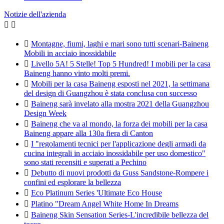
Notizie dell'azienda



Montagne, fiumi, laghi e mari sono tutti scenari-Baineng
Mobili in acciaio inossidabile

Livello 5A! 5 Stelle! Top 5 Hundred! I mobili per la casa
Baineng hanno vinto molti premi.

Mobili per la casa Baineng esposti nel 2021, la settimana
del design di Guangzhou è stata conclusa con successo

Baineng sarà invelato alla mostra 2021 della Guangzhou
Design Week

Baineng che va al mondo, la forza dei mobili per la casa
Baineng appare alla 130a fiera di Canton

I "regolamenti tecnici per l'applicazione degli armadi da
cucina integrali in acciaio inossidabile per uso domestico"
sono stati recensiti e superati a Pechino

Debutto di nuovi prodotti da Guss Sandstone-Rompere i
confini ed esplorare la bellezza

Eco Platinum Series 'Ultimate Eco House

Platino "Dream Angel White Home In Dreams

Baineng Skin Sensation Series-L'incredibile bellezza del