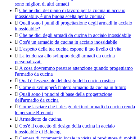
sono migliori di altri armadi

Che ne dici del piano di lavoro per la cucina in acciaio
inossidabile, è una buona scelta per la cucina?

Quali sono i punti di progettazione degli armadi in acciaio
inossidabile?

Che ne dici degli armadi da cucina in acciaio inossidabile

Cos'è un armadio da cucina in acciaio inossidabile

L'aspetto della tua cucina espone il tuo livello di vita

La tendenza allo sviluppo degli armadi da cucina
personalizzati

A cosa dovremmo prestare attenzione quando progettiamo
l'armadio da cucina

Qual è l'essenziale del design della cucina rustica

Come si svilupperà l'intero armadio da cucina in futuro

Quali sono i principi di base della progettazione
dell'armadio da cucina

Come lasciare che il design dei tuoi armadi da cucina renda
le persone Brenanti

Armadietto da cucina,

Cos'è il concetto di design della cucina in acciaio
inossidabile di Baineng

Camera di commercio locale in visita al produttore di mobili