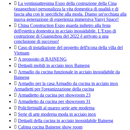

La ventiquattresima Expo della costruzione della Cina
(guangzhou) personalizza la vita domestica di qualità e di
fascia alta con le specifiche alla moda. Diamo un'occhiata alla
nuova generazione di esperienza immersiva Yanyi Space!

China Construction Expo guarda indietro alla festa
dell'estetica domestica in acciaio inossidabile. L'Expo di
costruzione di Guangzhou del 2022 è arrivato a una
conclusione di successo!

Caso di installazione del progetto dell'icona della villa del
Vietnam

A proposito di BAINENG

Dettagli mobili in acciaio inox Baineng

Armadio da cucina funzionale in acciaio inossidabile da
Baineng

Armadio per la casa Armadio da cucina in acciaio inox
Armadietti per l'organizzazione della cucina

Armadietto da cucina per showroom 23

Armadietto da cucina per showroom 31

Policlirristalli al quarzo serie arte moderna

Serie di arte moderna moda in acciaio inox

Dettagli della cucina in acciaio inossidabile Baineng

Cabina cucina Baineng show room