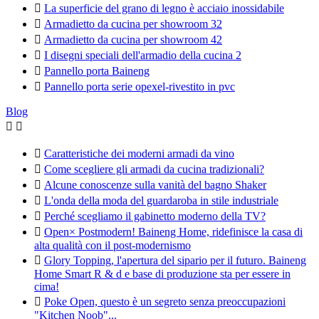

La superficie del grano di legno è acciaio inossidabile

Armadietto da cucina per showroom 32

Armadietto da cucina per showroom 42

I disegni speciali dell'armadio della cucina 2

Pannello porta Baineng

Pannello porta serie opexel-rivestito in pvc
Blog



Caratteristiche dei moderni armadi da vino

Come scegliere gli armadi da cucina tradizionali?

Alcune conoscenze sulla vanità del bagno Shaker

L'onda della moda del guardaroba in stile industriale

Perché scegliamo il gabinetto moderno della TV?

Open× Postmodern! Baineng Home, ridefinisce la casa di
alta qualità con il post-modernismo

Glory Topping, l'apertura del sipario per il futuro. Baineng
Home Smart R & d e base di produzione sta per essere in
cima!

Poke Open, questo è un segreto senza preoccupazioni
"Kitchen Noob"...