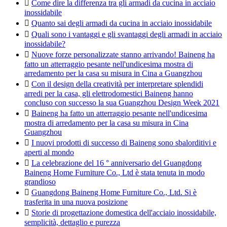

Come dire la differenza tra gli armadi da cucina in acciaio
inossidabile

Quanto sai degli armadi da cucina in acciaio inossidabile

Quali sono i vantaggi e gli svantaggi degli armadi in acciaio
inossidabile?

Nuove forze personalizzate stanno arrivando! Baineng ha
fatto un atterraggio pesante nell'undicesima mostra di
arredamento per la casa su misura in Cina a Guangzhou

Con il design della creatività per interpretare splendidi
arredi per la casa, gli elettrodomestici Baineng hanno
concluso con successo la sua Guangzhou Design Week 2021

Baineng ha fatto un atterraggio pesante nell'undicesima
mostra di arredamento per la casa su misura in Cina
Guangzhou

I nuovi prodotti di successo di Baineng sono sbalorditivi e
aperti al mondo

La celebrazione del 16 ° anniversario del Guangdong
Baineng Home Furniture Co., Ltd è stata tenuta in modo
grandioso

Guangdong Baineng Home Furniture Co., Ltd. Si è
trasferita in una nuova posizione

Storie di progettazione domestica dell'acciaio inossidabile,
semplicità, dettaglio e purezza