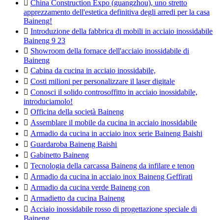

China Construction Expo (guangzhou), uno stretto
apprezzamento dell'estetica definitiva degli arredi per la casa
Baineng!

Introduzione della fabbrica di mobili in acciaio inossidabile
Baineng 9 23

Showroom della fornace dell'acciaio inossidabile di
Baineng

Cabina da cucina in acciaio inossidabile,

Costi milioni per personalizzare il laser digitale

Conosci il solido controsoffitto in acciaio inossidabile,
introduciamolo!

Officina della società Baineng

Assemblare il mobile da cucina in acciaio inossidabile

Armadio da cucina in acciaio inox serie Baineng Baishi

Guardaroba Baineng Baishi

Gabinetto Baineng

Tecnologia della carcassa Baineng da infilare e tenon

Armadio da cucina in acciaio inox Baineng Geffirati

Armadio da cucina verde Baineng con

Armadietto da cucina Baineng

Acciaio inossidabile rosso di progettazione speciale di
Baineng