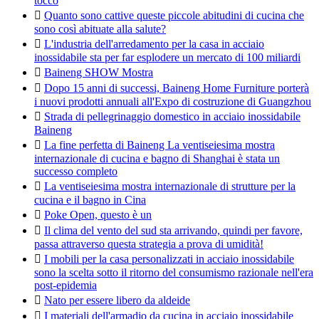
tocco

Quanto sono cattive queste piccole abitudini di cucina che
sono così abituate alla salute?

L'industria dell'arredamento per la casa in acciaio
inossidabile sta per far esplodere un mercato di 100 miliardi

Baineng SHOW Mostra

Dopo 15 anni di successi, Baineng Home Furniture porterà
i nuovi prodotti annuali all'Expo di costruzione di Guangzhou

Strada di pellegrinaggio domestico in acciaio inossidabile
Baineng

La fine perfetta di Baineng La ventiseiesima mostra
internazionale di cucina e bagno di Shanghai è stata un
successo completo

La ventiseiesima mostra internazionale di strutture per la
cucina e il bagno in Cina

Poke Open, questo è un

Il clima del vento del sud sta arrivando, quindi per favore,
passa attraverso questa strategia a prova di umidità!

I mobili per la casa personalizzati in acciaio inossidabile
sono la scelta sotto il ritorno del consumismo razionale nell'era
post-epidemia

Nato per essere libero da aldeide

I materiali dell'armadio da cucina in acciaio inossidabile