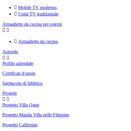

Mobile TV moderno,

Unità TV tradizionale
Armadietto da cucina per esterni



Armadietto da cucina,
Azienda


Profilo aziendale
Certificati d'onore
Spettacolo di fabbrica
Progetti


Progetto Villa Qatar
Progetto Manila Villa nelle Filippine
Progetto California