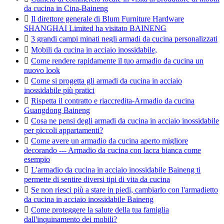
da cucina in Cina-Baineng

Il direttore generale di Blum Furniture Hardware
SHANGHAI Limited ha visitato BAINENG

3 grandi campi minati negli armadi da cucina personalizzati

Mobili da cucina in acciaio inossidabile,

Come rendere rapidamente il tuo armadio da cucina un
nuovo look

Come si progetta gli armadi da cucina in acciaio
inossidabile più pratici

Rispetta il contratto e riaccredita-Armadio da cucina
Guangdong Baineng

Cosa ne pensi degli armadi da cucina in acciaio inossidabile
per piccoli appartamenti?

Come avere un armadio da cucina aperto migliore
decorando --- Armadio da cucina con lacca bianca come
esempio

L'armadio da cucina in acciaio inossidabile Baineng ti
permette di sentire diversi tipi di vita da cucina

Se non riesci più a stare in piedi, cambiarlo con l'armadietto
da cucina in acciaio inossidabile Baineng

Come proteggere la salute della tua famiglia
dall'inquinamento dei mobili?