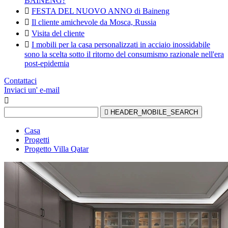
BAINENG?

FESTA DEL NUOVO ANNO di Baineng

Il cliente amichevole da Mosca, Russia

Visita del cliente

I mobili per la casa personalizzati in acciaio inossidabile
sono la scelta sotto il ritorno del consumismo razionale nell'era
post-epidemia
Contattaci
Inviaci un' e-mail


HEADER_MOBILE_SEARCH
Casa
Progetti
Progetto Villa Qatar