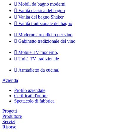

Mobili da bagno moderni

Vanità classica del bagno

Vanità del bagno Shaker

Vanità tradizionale del bagno

Moderno armadietto per vino

Gabinetto tradizionale del vino

Mobile TV moderno,

Unità TV tradizionale

Armadietto da cucina,
Azienda
Profilo aziendale
Certificati d'onore
Spettacolo di fabbrica
Progetti
Produttore
Servizi
Risorse