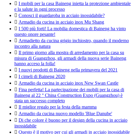

I mobili per la casa Baineng inietta la protezione ambientale
e la salute in ogni processo

Conosci il guardaroba in acciaio inossidabile?

Armadio da cucina in acciaio inox Mu Shang

I 500 più forti! La mobilia domestica di Baineng ha vinto
questo onore pesante!

Armadietto da cucina grigio inchiostro, quando il moderno
incontro alla natura

Il primo giorno alla mostra di arredamento per la casa su
misura di Guangzhou, gli armadi della nuova serie Baineng
hanno acceso la folla!

I nuovi prodotti di Baineng nella primavera del 2021

I cimeli di Baineng 2020

Armadio da cucina in acciaio inox New Swan Castle

Fina perfetta! La partecipazione dei mobili per la casa di
Baineng al 22 ° China Construction Expo (Guangzhou) è
stata un successo completo

Il miglior regalo per la festa della mamma

Armadio da cucina nuovo modello 'Blue Danube'

Di che colore è buono per il design della cucina in acciaio
inossidabile

Questo è il motivo per cui gli armadi in acciaio inossidabile