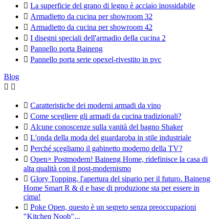

La superficie del grano di legno è acciaio inossidabile

Armadietto da cucina per showroom 32

Armadietto da cucina per showroom 42

I disegni speciali dell'armadio della cucina 2

Pannello porta Baineng

Pannello porta serie opexel-rivestito in pvc
Blog



Caratteristiche dei moderni armadi da vino

Come scegliere gli armadi da cucina tradizionali?

Alcune conoscenze sulla vanità del bagno Shaker

L'onda della moda del guardaroba in stile industriale

Perché scegliamo il gabinetto moderno della TV?

Open× Postmodern! Baineng Home, ridefinisce la casa di
alta qualità con il post-modernismo

Glory Topping, l'apertura del sipario per il futuro. Baineng
Home Smart R & d e base di produzione sta per essere in
cima!

Poke Open, questo è un segreto senza preoccupazioni
"Kitchen Noob"...