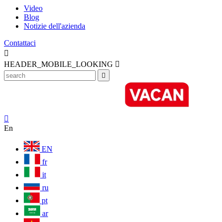
Video
Blog
Notizie dell'azienda
Contattaci

HEADER_MOBILE_LOOKING



En
EN
fr
it
ru
pt
ar