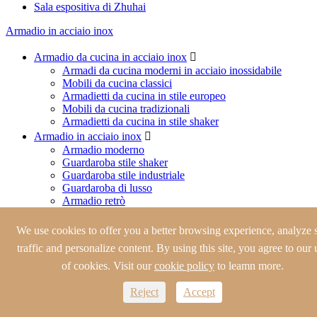
Sala espositiva di Zhuhai
Armadio in acciaio inox
Armadio da cucina in acciaio inox

Armadi da cucina moderni in acciaio inossidabile
Mobili da cucina classici
Armadietti da cucina in stile europeo
Mobili da cucina tradizionali
Armadietti da cucina in stile shaker
Armadio in acciaio inox

Armadio moderno
Guardaroba stile shaker
Guardaroba stile industriale
Guardaroba di lusso
Armadio retrò
Mobiletto da bagno in acciaio inossidabile

Mobili da bagno moderni
We use cookies to offer you a better browsing experience, analyze s
Vanità classica del bagno
traffic and personalize content. By using this site, you agree to our 
Vanità del bagno Shaker
of cookies. Visit our
cookie policy
to leamn more.
Vanità tradizionale del bagno
Armadietto per vino in acciaio inossidabile

Reject
Accept
Moderno armadietto per vino
Gabinetto tradizionale del vino