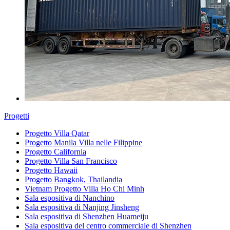
Progetti
Progetto Villa Qatar
Progetto Manila Villa nelle Filippine
Progetto California
Progetto Villa San Francisco
Progetto Hawaii
Progetto Bangkok, Thailandia
Vietnam Progetto Villa Ho Chi Minh
Sala espositiva di Nanchino
Sala espositiva di Nanjing Jinsheng
Sala espositiva di Shenzhen Huameiju
Sala espositiva del centro commerciale di Shenzhen