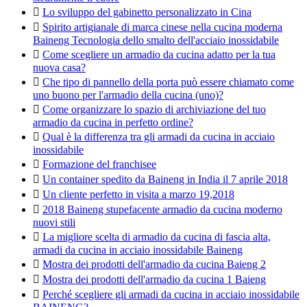

Lo sviluppo del gabinetto personalizzato in Cina

Spirito artigianale di marca cinese nella cucina moderna
Baineng Tecnologia dello smalto dell'acciaio inossidabile

Come scegliere un armadio da cucina adatto per la tua
nuova casa?

Che tipo di pannello della porta può essere chiamato come
uno buono per l'armadio della cucina (uno)?

Come organizzare lo spazio di archiviazione del tuo
armadio da cucina in perfetto ordine?

Qual è la differenza tra gli armadi da cucina in acciaio
inossidabile

Formazione del franchisee

Un container spedito da Baineng in India il 7 aprile 2018

Un cliente perfetto in visita a marzo 19,2018

2018 Baineng stupefacente armadio da cucina moderno
nuovi stili

La migliore scelta di armadio da cucina di fascia alta,
armadi da cucina in acciaio inossidabile Baineng

Mostra dei prodotti dell'armadio da cucina Baieng 2

Mostra dei prodotti dell'armadio da cucina 1 Baieng

Perché scegliere gli armadi da cucina in acciaio inossidabile