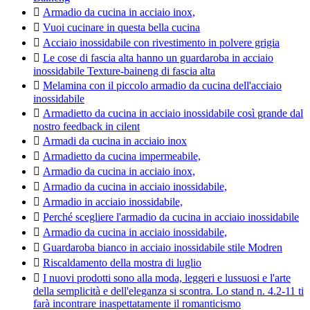

Armadio da cucina in acciaio inox,

Vuoi cucinare in questa bella cucina

Acciaio inossidabile con rivestimento in polvere grigia

Le cose di fascia alta hanno un guardaroba in acciaio
inossidabile Texture-baineng di fascia alta

Melamina con il piccolo armadio da cucina dell'acciaio
inossidabile

Armadietto da cucina in acciaio inossidabile così grande dal
nostro feedback in cilent

Armadi da cucina in acciaio inox

Armadietto da cucina impermeabile,

Armadio da cucina in acciaio inox,

Armadio da cucina in acciaio inossidabile,

Armadio in acciaio inossidabile,

Perché scegliere l'armadio da cucina in acciaio inossidabile

Armadio da cucina in acciaio inossidabile,

Guardaroba bianco in acciaio inossidabile stile Modren

Riscaldamento della mostra di luglio

I nuovi prodotti sono alla moda, leggeri e lussuosi e l'arte
della semplicità e dell'eleganza si scontra. Lo stand n. 4.2-11 ti
farà incontrare inaspettatamente il romanticismo