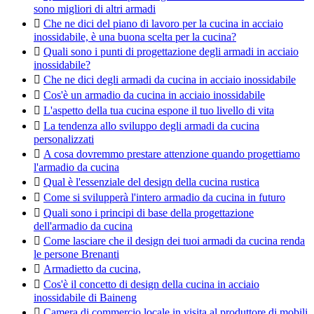
sono migliori di altri armadi

Che ne dici del piano di lavoro per la cucina in acciaio
inossidabile, è una buona scelta per la cucina?

Quali sono i punti di progettazione degli armadi in acciaio
inossidabile?

Che ne dici degli armadi da cucina in acciaio inossidabile

Cos'è un armadio da cucina in acciaio inossidabile

L'aspetto della tua cucina espone il tuo livello di vita

La tendenza allo sviluppo degli armadi da cucina
personalizzati

A cosa dovremmo prestare attenzione quando progettiamo
l'armadio da cucina

Qual è l'essenziale del design della cucina rustica

Come si svilupperà l'intero armadio da cucina in futuro

Quali sono i principi di base della progettazione
dell'armadio da cucina

Come lasciare che il design dei tuoi armadi da cucina renda
le persone Brenanti

Armadietto da cucina,

Cos'è il concetto di design della cucina in acciaio
inossidabile di Baineng

Camera di commercio locale in visita al produttore di mobili