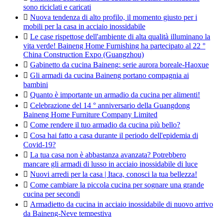
sono riciclati e caricati

Nuova tendenza di alto profilo, il momento giusto per i
mobili per la casa in acciaio inossidabile

Le case rispettose dell'ambiente di alta qualità illuminano la
vita verde! Baineng Home Furnishing ha partecipato al 22 °
China Construction Expo (Guangzhou)

Gabinetto da cucina Baineng: serie aurora boreale-Haoxue

Gli armadi da cucina Baineng portano compagnia ai
bambini

Quanto è importante un armadio da cucina per alimenti!

Celebrazione del 14 ° anniversario della Guangdong
Baineng Home Furniture Company Limited

Come rendere il tuo armadio da cucina più bello?

Cosa hai fatto a casa durante il periodo dell'epidemia di
Covid-19?

La tua casa non è abbastanza avanzata? Potrebbero
mancare gli armadi di lusso in acciaio inossidabile di luce

Nuovi arredi per la casa | Itaca, conosci la tua bellezza!

Come cambiare la piccola cucina per sognare una grande
cucina per secondi

Armadietto da cucina in acciaio inossidabile di nuovo arrivo
da Baineng-Neve tempestiva