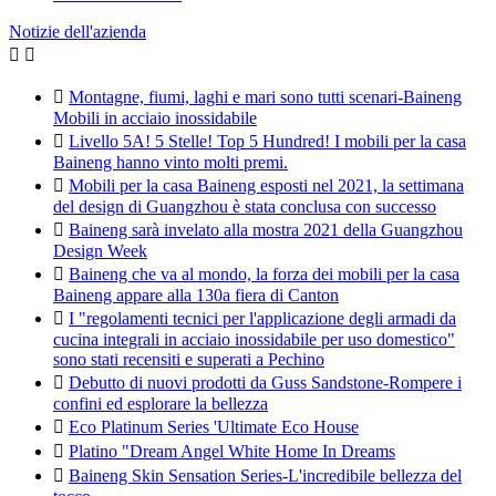
Notizie dell'azienda



Montagne, fiumi, laghi e mari sono tutti scenari-Baineng
Mobili in acciaio inossidabile

Livello 5A! 5 Stelle! Top 5 Hundred! I mobili per la casa
Baineng hanno vinto molti premi.

Mobili per la casa Baineng esposti nel 2021, la settimana
del design di Guangzhou è stata conclusa con successo

Baineng sarà invelato alla mostra 2021 della Guangzhou
Design Week

Baineng che va al mondo, la forza dei mobili per la casa
Baineng appare alla 130a fiera di Canton

I "regolamenti tecnici per l'applicazione degli armadi da
cucina integrali in acciaio inossidabile per uso domestico"
sono stati recensiti e superati a Pechino

Debutto di nuovi prodotti da Guss Sandstone-Rompere i
confini ed esplorare la bellezza

Eco Platinum Series 'Ultimate Eco House

Platino "Dream Angel White Home In Dreams

Baineng Skin Sensation Series-L'incredibile bellezza del