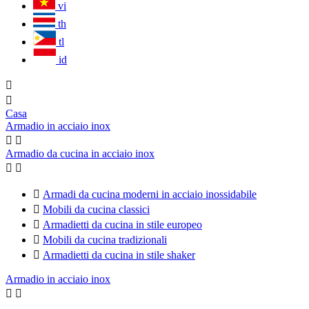
vi
th
tl
id


Casa
Armadio in acciaio inox


Armadio da cucina in acciaio inox



Armadi da cucina moderni in acciaio inossidabile

Mobili da cucina classici

Armadietti da cucina in stile europeo

Mobili da cucina tradizionali

Armadietti da cucina in stile shaker
Armadio in acciaio inox

