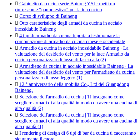

Gabinetto da cucina serie Bainreg YSL: metti un
rinfrescante "panno estivo" per la tua cucina

Corso di sviluppo di Baineng

Otto caratteristiche degli armadi da cucina in acciaio
inossidabile Baineng

4 tipi di armadio da cucina ti porta a testimoniare la
combinazione di armadio da cucina cinese e occidentale

Armadio da cucina in acciaio inossidabile Baineng · La
valutazione del desiderio del vento per la luce Armadio da
cucina personalizzato di lusso di fascia alta (2)

Armadietto da cucina in acciaio inossidabile Baineng · La
valutazione del desiderio del vento per l'armadietto da cucina
personalizzato di lusso leggero (1)

12 ° anniversario della mobilia Co., Ltd del Guangdong
Baineng.

Selezione dell'armadio da cucina | Ti insegnano come
scegliere armadi di alta qualità in modo da avere una cucina di
alta qualità (2)

Selezione dell'armadio da cucina | Ti insegnano come
scegliere armadi di alta qualità in modo da avere una cucina di
alta qualità (1)

I rendering di design di 6 tipi di bar da cucina ti cacceranno
sicuramente il cuore