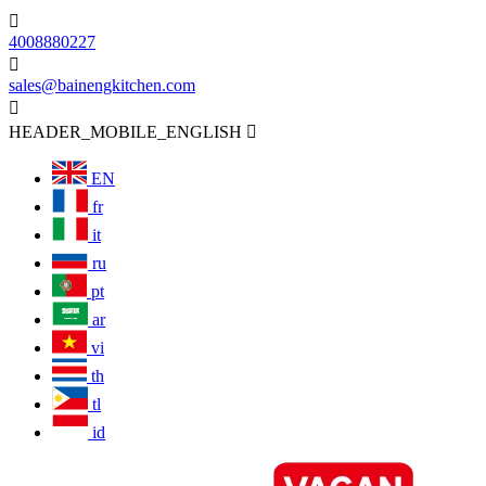

4008880227

sales@bainengkitchen.com

HEADER_MOBILE_ENGLISH

EN
fr
it
ru
pt
ar
vi
th
tl
id