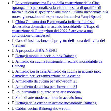

La ventiquattresima Expo della costruzione della Cina
(guangzhou) personalizza la vita domestica di qualità e di
fascia alta con le specifiche alla moda. Diamo un'occhiata alla
nuova generazione di esperienza immersiva Yanyi Space!

China Construction Expo guarda indietro alla festa
dell'estetica domestica in acciaio inossidabile. L'Expo di
costruzione di Guangzhou del 2022 è arrivato a una
conclusione di successo!

Caso di installazione del progetto dell'icona della villa del
Vietnam

A proposito di BAINENG

Dettagli mobili in acciaio inox Baineng

Armadio da cucina funzionale in acciaio inossidabile da
Baineng

Armadio per la casa Armadio da cucina in acciaio inox
Armadietti per l'organizzazione della cucina

Armadietto da cucina per showroom 23

Armadietto da cucina per showroom 31

Policlirristalli al quarzo serie arte moderna

Serie di arte moderna moda in acciaio inox

Dettagli della cucina in acciaio inossidabile Baineng

Cabina cucina Baineng show room