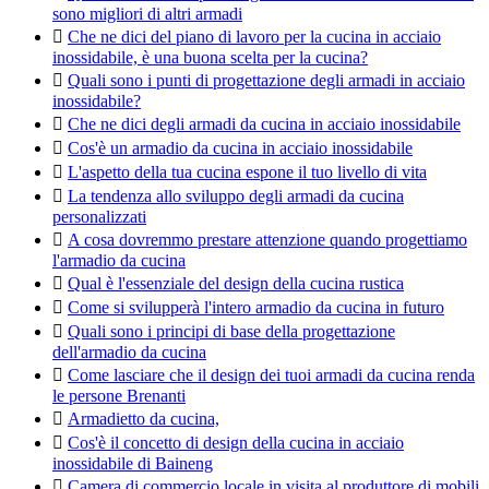
sono migliori di altri armadi

Che ne dici del piano di lavoro per la cucina in acciaio
inossidabile, è una buona scelta per la cucina?

Quali sono i punti di progettazione degli armadi in acciaio
inossidabile?

Che ne dici degli armadi da cucina in acciaio inossidabile

Cos'è un armadio da cucina in acciaio inossidabile

L'aspetto della tua cucina espone il tuo livello di vita

La tendenza allo sviluppo degli armadi da cucina
personalizzati

A cosa dovremmo prestare attenzione quando progettiamo
l'armadio da cucina

Qual è l'essenziale del design della cucina rustica

Come si svilupperà l'intero armadio da cucina in futuro

Quali sono i principi di base della progettazione
dell'armadio da cucina

Come lasciare che il design dei tuoi armadi da cucina renda
le persone Brenanti

Armadietto da cucina,

Cos'è il concetto di design della cucina in acciaio
inossidabile di Baineng

Camera di commercio locale in visita al produttore di mobili