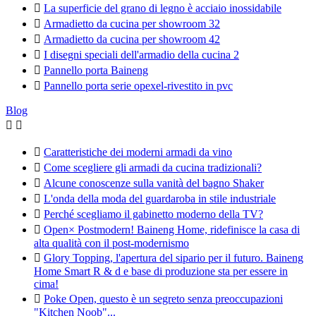

La superficie del grano di legno è acciaio inossidabile

Armadietto da cucina per showroom 32

Armadietto da cucina per showroom 42

I disegni speciali dell'armadio della cucina 2

Pannello porta Baineng

Pannello porta serie opexel-rivestito in pvc
Blog



Caratteristiche dei moderni armadi da vino

Come scegliere gli armadi da cucina tradizionali?

Alcune conoscenze sulla vanità del bagno Shaker

L'onda della moda del guardaroba in stile industriale

Perché scegliamo il gabinetto moderno della TV?

Open× Postmodern! Baineng Home, ridefinisce la casa di
alta qualità con il post-modernismo

Glory Topping, l'apertura del sipario per il futuro. Baineng
Home Smart R & d e base di produzione sta per essere in
cima!

Poke Open, questo è un segreto senza preoccupazioni
"Kitchen Noob"...