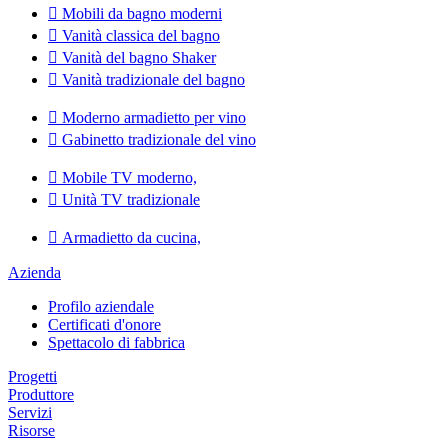

Mobili da bagno moderni

Vanità classica del bagno

Vanità del bagno Shaker

Vanità tradizionale del bagno

Moderno armadietto per vino

Gabinetto tradizionale del vino

Mobile TV moderno,

Unità TV tradizionale

Armadietto da cucina,
Azienda
Profilo aziendale
Certificati d'onore
Spettacolo di fabbrica
Progetti
Produttore
Servizi
Risorse