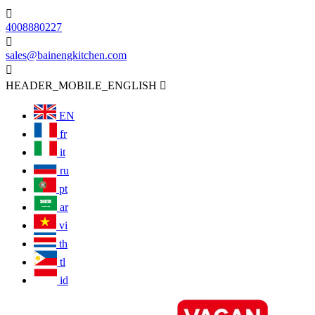

4008880227

sales@bainengkitchen.com

HEADER_MOBILE_ENGLISH

EN
fr
it
ru
pt
ar
vi
th
tl
id