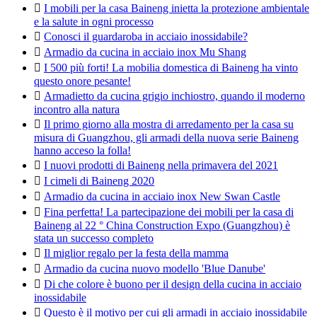

I mobili per la casa Baineng inietta la protezione ambientale
e la salute in ogni processo

Conosci il guardaroba in acciaio inossidabile?

Armadio da cucina in acciaio inox Mu Shang

I 500 più forti! La mobilia domestica di Baineng ha vinto
questo onore pesante!

Armadietto da cucina grigio inchiostro, quando il moderno
incontro alla natura

Il primo giorno alla mostra di arredamento per la casa su
misura di Guangzhou, gli armadi della nuova serie Baineng
hanno acceso la folla!

I nuovi prodotti di Baineng nella primavera del 2021

I cimeli di Baineng 2020

Armadio da cucina in acciaio inox New Swan Castle

Fina perfetta! La partecipazione dei mobili per la casa di
Baineng al 22 ° China Construction Expo (Guangzhou) è
stata un successo completo

Il miglior regalo per la festa della mamma

Armadio da cucina nuovo modello 'Blue Danube'

Di che colore è buono per il design della cucina in acciaio
inossidabile

Questo è il motivo per cui gli armadi in acciaio inossidabile