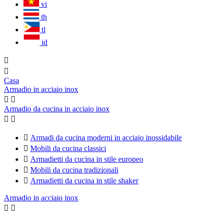
vi
th
tl
id


Casa
Armadio in acciaio inox


Armadio da cucina in acciaio inox



Armadi da cucina moderni in acciaio inossidabile

Mobili da cucina classici

Armadietti da cucina in stile europeo

Mobili da cucina tradizionali

Armadietti da cucina in stile shaker
Armadio in acciaio inox

