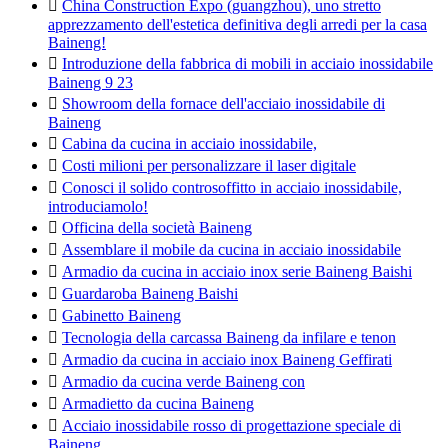

China Construction Expo (guangzhou), uno stretto
apprezzamento dell'estetica definitiva degli arredi per la casa
Baineng!

Introduzione della fabbrica di mobili in acciaio inossidabile
Baineng 9 23

Showroom della fornace dell'acciaio inossidabile di
Baineng

Cabina da cucina in acciaio inossidabile,

Costi milioni per personalizzare il laser digitale

Conosci il solido controsoffitto in acciaio inossidabile,
introduciamolo!

Officina della società Baineng

Assemblare il mobile da cucina in acciaio inossidabile

Armadio da cucina in acciaio inox serie Baineng Baishi

Guardaroba Baineng Baishi

Gabinetto Baineng

Tecnologia della carcassa Baineng da infilare e tenon

Armadio da cucina in acciaio inox Baineng Geffirati

Armadio da cucina verde Baineng con

Armadietto da cucina Baineng

Acciaio inossidabile rosso di progettazione speciale di
Baineng