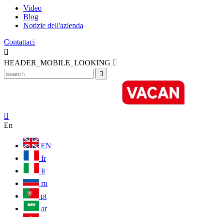
Video
Blog
Notizie dell'azienda
Contattaci

HEADER_MOBILE_LOOKING



En
EN
fr
it
ru
pt
ar