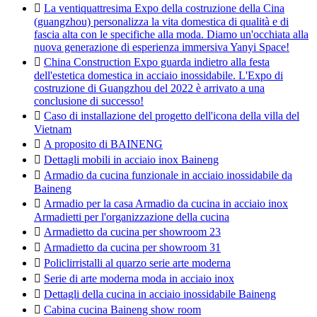

La ventiquattresima Expo della costruzione della Cina
(guangzhou) personalizza la vita domestica di qualità e di
fascia alta con le specifiche alla moda. Diamo un'occhiata alla
nuova generazione di esperienza immersiva Yanyi Space!

China Construction Expo guarda indietro alla festa
dell'estetica domestica in acciaio inossidabile. L'Expo di
costruzione di Guangzhou del 2022 è arrivato a una
conclusione di successo!

Caso di installazione del progetto dell'icona della villa del
Vietnam

A proposito di BAINENG

Dettagli mobili in acciaio inox Baineng

Armadio da cucina funzionale in acciaio inossidabile da
Baineng

Armadio per la casa Armadio da cucina in acciaio inox
Armadietti per l'organizzazione della cucina

Armadietto da cucina per showroom 23

Armadietto da cucina per showroom 31

Policlirristalli al quarzo serie arte moderna

Serie di arte moderna moda in acciaio inox

Dettagli della cucina in acciaio inossidabile Baineng

Cabina cucina Baineng show room