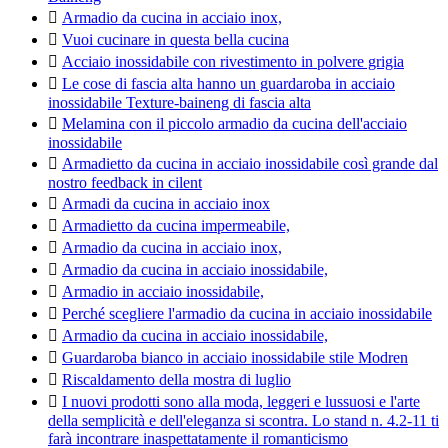

Armadio da cucina in acciaio inox,

Vuoi cucinare in questa bella cucina

Acciaio inossidabile con rivestimento in polvere grigia

Le cose di fascia alta hanno un guardaroba in acciaio
inossidabile Texture-baineng di fascia alta

Melamina con il piccolo armadio da cucina dell'acciaio
inossidabile

Armadietto da cucina in acciaio inossidabile così grande dal
nostro feedback in cilent

Armadi da cucina in acciaio inox

Armadietto da cucina impermeabile,

Armadio da cucina in acciaio inox,

Armadio da cucina in acciaio inossidabile,

Armadio in acciaio inossidabile,

Perché scegliere l'armadio da cucina in acciaio inossidabile

Armadio da cucina in acciaio inossidabile,

Guardaroba bianco in acciaio inossidabile stile Modren

Riscaldamento della mostra di luglio

I nuovi prodotti sono alla moda, leggeri e lussuosi e l'arte
della semplicità e dell'eleganza si scontra. Lo stand n. 4.2-11 ti
farà incontrare inaspettatamente il romanticismo