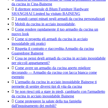
da cucina in Cina-Baineng

Il direttore generale di Blum Furniture Hardware
SHANGHAI Limited ha visitato BAINENG

3 grandi campi minati negli armadi da cucina personalizzati

Mobili da cucina in acciaio inossidabile,

Come rendere rapidamente il tuo armadio da cucina un
nuovo look

Come si progetta gli armadi da cucina in acciaio
inossidabile più pratici

Rispetta il contratto e riaccredita-Armadio da cucina
Guangdong Baineng

Cosa ne pensi degli armadi da cucina in acciaio inossidabile
per piccoli appartamenti?

Come avere un armadio da cucina aperto migliore
decorando --- Armadio da cucina con lacca bianca come
esempio

L'armadio da cucina in acciaio inossidabile Baineng ti
permette di sentire diversi tipi di vita da cucina

Se non riesci più a stare in piedi, cambiarlo con l'armadietto
da cucina in acciaio inossidabile Baineng

Come proteggere la salute della tua famiglia
dall'inquinamento dei mobili?