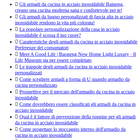

Gli armadi da cucina in acciaio inossidabile Baineng,
creano una cucina moderna sana e confortevole per te!

Gli armadi da bagno personalizzati di fascia alta in acciaio
inossidabile rendono la vita più colorata!

La popolare personalizzazione della casa in acciaio
inossidabile è scossa il tuo cuore?

Caratteristiche degli armadi da cucina in acciaio inossidabile
Preferenze dei consumatori

Meet A Good Life | Baoneng New Home Light Luxury · Il
Life Museum sta per essere completato

Le trappole degli armadi da cucina in acciaio inossidabile
personalizzati

Come scegliere armadi a forma di U quando armadio da
cucina personalizzato

Prospettive per il mercato dell'armadio da cucina in acciaio
inossidabile

Come dovrebbero essere classificati gli armadi da cucina in
acciaio inossidabile

Qual è il fattore di prevenzione della ruggine per gli armadi
da cucina in acciaio inossidabile

Come progettare lo stoccaggio interno dell'armadio da
cucina in acciaio inossidabile