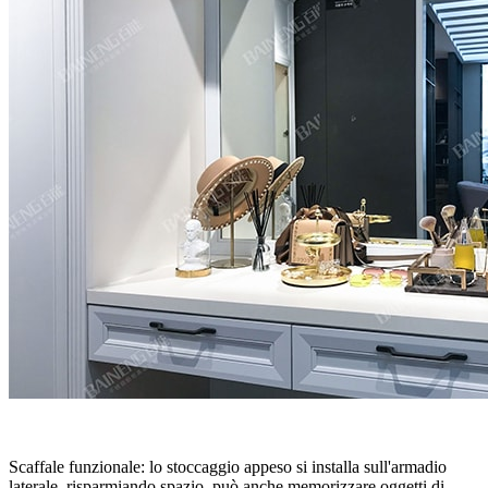
Scaffale funzionale: lo stoccaggio appeso si installa sull'armadio
laterale, risparmiando spazio, può anche memorizzare oggetti di