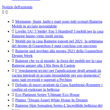
Notizie dell'azienda



Montagne, fiumi, laghi e mari sono tutti scenari-Baineng
Mobili in acciaio inossidabile

Livello 5A! 5 Stelle! Top 5 Hundred! I mobili per la casa
Baineng hanno vinto molti premi.

Mobili per la casa Baineng esposti nel 2021, la settimana
del design di Guangzhou è stata conclusa con successo

Baineng sarà invelato alla mostra 2021 della Guangzhou
Design Week

Baineng che va al mondo, la forza dei mobili per la casa
Baineng appare alla 130a fiera di Canton

I "regolamenti tecnici per l'applicazione degli armadi da
cucina integrali in acciaio inossidabile per uso domestico"
sono stati recensiti e superati a Pechino

Debutto di nuovi prodotti da Guss Sandstone-Rompere i
confini ed esplorare la bellezza

Eco Platinum Series 'Ultimate Eco House

Platino "Dream Angel White Home In Dreams

Baineng Skin Sensation Series-L'incredibile bellezza del