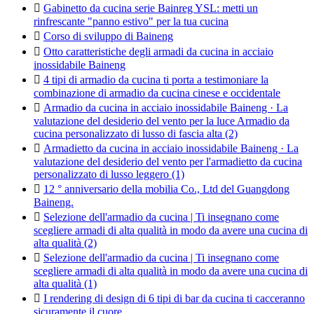

Gabinetto da cucina serie Bainreg YSL: metti un
rinfrescante "panno estivo" per la tua cucina

Corso di sviluppo di Baineng

Otto caratteristiche degli armadi da cucina in acciaio
inossidabile Baineng

4 tipi di armadio da cucina ti porta a testimoniare la
combinazione di armadio da cucina cinese e occidentale

Armadio da cucina in acciaio inossidabile Baineng · La
valutazione del desiderio del vento per la luce Armadio da
cucina personalizzato di lusso di fascia alta (2)

Armadietto da cucina in acciaio inossidabile Baineng · La
valutazione del desiderio del vento per l'armadietto da cucina
personalizzato di lusso leggero (1)

12 ° anniversario della mobilia Co., Ltd del Guangdong
Baineng.

Selezione dell'armadio da cucina | Ti insegnano come
scegliere armadi di alta qualità in modo da avere una cucina di
alta qualità (2)

Selezione dell'armadio da cucina | Ti insegnano come
scegliere armadi di alta qualità in modo da avere una cucina di
alta qualità (1)

I rendering di design di 6 tipi di bar da cucina ti cacceranno
sicuramente il cuore