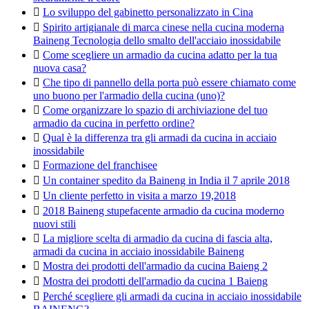

Lo sviluppo del gabinetto personalizzato in Cina

Spirito artigianale di marca cinese nella cucina moderna
Baineng Tecnologia dello smalto dell'acciaio inossidabile

Come scegliere un armadio da cucina adatto per la tua
nuova casa?

Che tipo di pannello della porta può essere chiamato come
uno buono per l'armadio della cucina (uno)?

Come organizzare lo spazio di archiviazione del tuo
armadio da cucina in perfetto ordine?

Qual è la differenza tra gli armadi da cucina in acciaio
inossidabile

Formazione del franchisee

Un container spedito da Baineng in India il 7 aprile 2018

Un cliente perfetto in visita a marzo 19,2018

2018 Baineng stupefacente armadio da cucina moderno
nuovi stili

La migliore scelta di armadio da cucina di fascia alta,
armadi da cucina in acciaio inossidabile Baineng

Mostra dei prodotti dell'armadio da cucina Baieng 2

Mostra dei prodotti dell'armadio da cucina 1 Baieng

Perché scegliere gli armadi da cucina in acciaio inossidabile