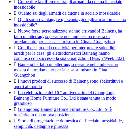

Come dire la differenza tra gli armadi da cucina in acciaio
inossidabile

Quanto sai degli armadi da cucina in acciaio inossidabile

Quali sono i vantaggi e gli svantaggi degli armadi in acciaio
inossidabile?

Nuove forze personalizzate stanno arrivando! Baineng ha
fatto un atterraggio pesante nell'undicesima mostra di
arredamento per la casa su misura in Cina a Guangzhou

Con il design della creatività per interpretare splendidi
arredi per la casa, gli elettrodomestici Baineng hanno
concluso con successo la sua Guangzhou Design Week 2021

Baineng ha fatto un atterraggio pesante nell'undicesima
mostra di arredamento per la casa su misura in Cina
Guangzhou

I nuovi prodotti di successo di Baineng sono sbalorditivi e
aperti al mondo

La celebrazione del 16 ° anniversario del Guangdong
Baineng Home Furniture Co., Ltd è stata tenuta in modo
grandioso

Guangdong Baineng Home Furniture Co., Ltd. Si è
trasferita in una nuova posizione

Storie di progettazione domestica dell'acciaio inossidabile,
semplicità, dettaglio e purezza