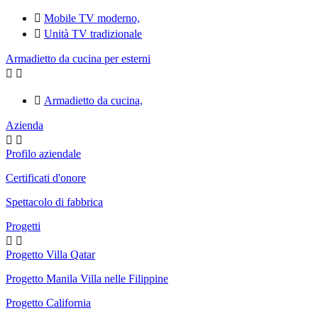

Mobile TV moderno,

Unità TV tradizionale
Armadietto da cucina per esterni



Armadietto da cucina,
Azienda


Profilo aziendale
Certificati d'onore
Spettacolo di fabbrica
Progetti


Progetto Villa Qatar
Progetto Manila Villa nelle Filippine
Progetto California