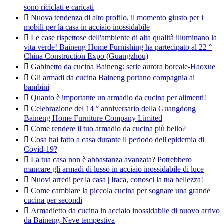
sono riciclati e caricati

Nuova tendenza di alto profilo, il momento giusto per i
mobili per la casa in acciaio inossidabile

Le case rispettose dell'ambiente di alta qualità illuminano la
vita verde! Baineng Home Furnishing ha partecipato al 22 °
China Construction Expo (Guangzhou)

Gabinetto da cucina Baineng: serie aurora boreale-Haoxue

Gli armadi da cucina Baineng portano compagnia ai
bambini

Quanto è importante un armadio da cucina per alimenti!

Celebrazione del 14 ° anniversario della Guangdong
Baineng Home Furniture Company Limited

Come rendere il tuo armadio da cucina più bello?

Cosa hai fatto a casa durante il periodo dell'epidemia di
Covid-19?

La tua casa non è abbastanza avanzata? Potrebbero
mancare gli armadi di lusso in acciaio inossidabile di luce

Nuovi arredi per la casa | Itaca, conosci la tua bellezza!

Come cambiare la piccola cucina per sognare una grande
cucina per secondi

Armadietto da cucina in acciaio inossidabile di nuovo arrivo
da Baineng-Neve tempestiva